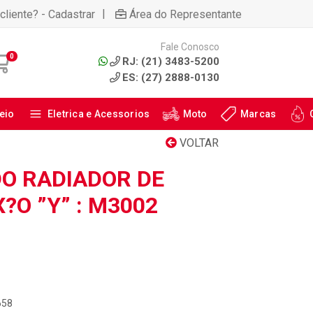
|
cliente? - Cadastrar
Área do Representante
Fale Conosco
0
RJ: (21) 3483-5200
ES: (27) 2888-0130
eio
Eletrica e Acessorios
Moto
Marcas
VOLTAR
O RADIADOR DE
?O ”Y” : M3002
658