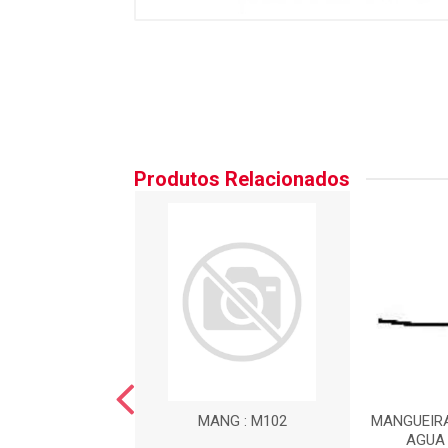
Produtos Relacionados
NGUEIRA DE
MANG : M102
MANGUEIR
AC?O DO MOTOR :
AGUA 