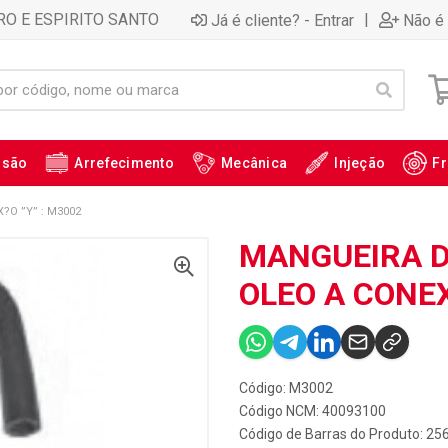
RO E ESPIRITO SANTO
|
Já é cliente? - Entrar
Não é 
ssão
Arrefecimento
Mecânica
Injeção
Fr
?O ”Y” : M3002
MANGUEIRA D
OLEO A CONEX
Código: M3002
Código NCM: 40093100
Código de Barras do Produto: 25