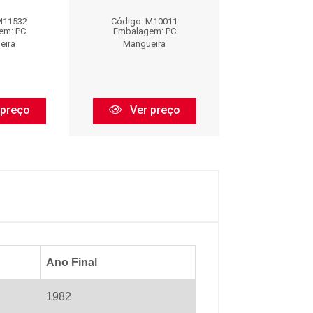
M11532
Código: M10011
Código: M1
em: PC
Embalagem: PC
Embalagem:
eira
Mangueira
Mangueir
 preço
Ver preço
Ver pr
Ano Final
1982