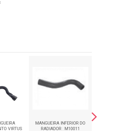
8
NGUEIRA
MANGUEIRA INFERIOR DO
MANGUEIRA DO C
NTO VIRTUS
RADIADOR : M10011
M1001