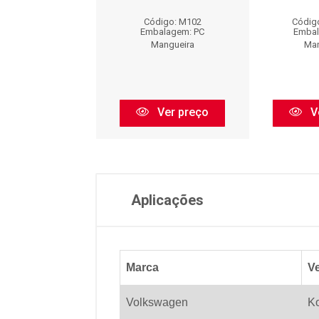
M10125
Código: M102
Códig
igo: M10125
Embalagem: PC
Embal
balagem: PC
Mangueira
Man
Mangueira
Ver preço
V
Ver preço
Aplicações
Marca
Ve
Volkswagen
Ko