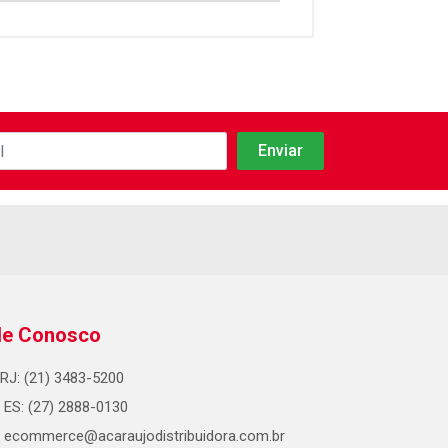
le Conosco
RJ: (21) 3483-5200
ES: (27) 2888-0130
ecommerce@acaraujodistribuidora.com.br