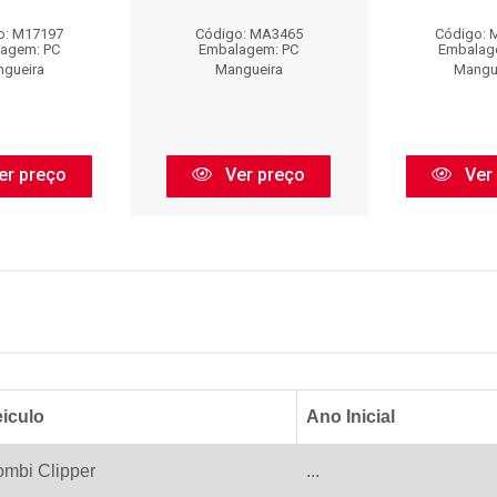
o: M17197
Código: MA3465
Código: 
agem: PC
Embalagem: PC
Embalag
gueira
Mangueira
Mangu
er preço
Ver preço
Ver
iculo
Ano Inicial
mbi Clipper
...