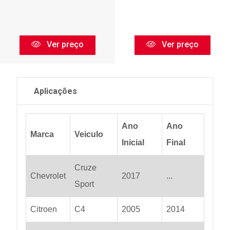
Ver preço
Ver preço
Aplicações
Ano
Ano
Marca
Veiculo
Inicial
Final
Cruze
Chevrolet
2017
...
Sport
Citroen
C4
2005
2014