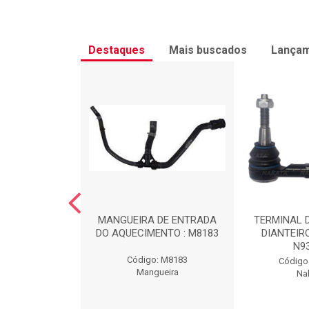
Destaques
Mais buscados
Lança
CNO SL 15W40
MANGUEIRA DE ENTRADA
TERMINAL D
24F1L
DO AQUECIMENTO : M8183
DIANTEIRO
N9
TECNO15W40
Código: M8183
Código
robras
Mangueira
Na