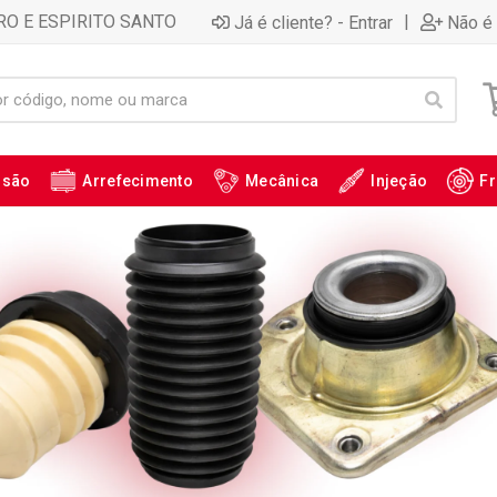
RO E ESPIRITO SANTO
|
Já é cliente? - Entrar
Não é 
ssão
Arrefecimento
Mecânica
Injeção
Fr