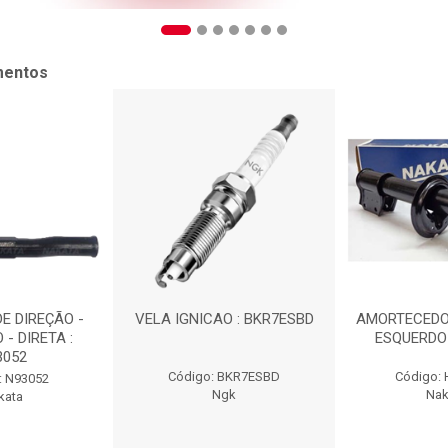
mentos
E DIREÇÃO -
VELA IGNICAO : BKR7ESBD
AMORTECEDO
 - DIRETA :
ESQUERDO 
3052
Código: BKR7ESBD
Código:
: N93052
Ngk
Nak
kata