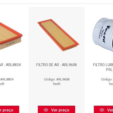
AR : ARL8834
FILTRO DE AR : ARL9608
FILTRO LUB
PSL
 ARL8834
Código: ARL9608
Código:
cfil
Tecfil
Tec
r preço
Ver preço
Ver