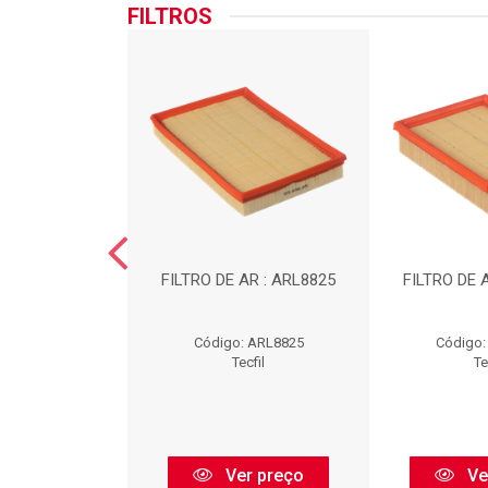
FILTROS
BRIFICANTE :
FILTRO DE AR : ARL8825
FILTRO DE 
L565
: PSL565
Código: ARL8825
Código:
ecfil
Tecfil
Te
r preço
Ver preço
Ve