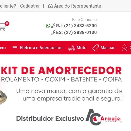
|
cliente? - Cadastrar
Área do Representante
Fale Conosco
0
RJ: (21) 3483-5200
ES: (27) 2888-0130
eio
Eletrica e Acessorios
Moto
Marcas