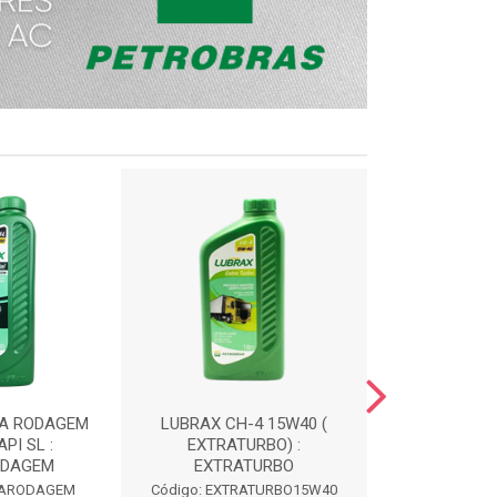
TA RODAGEM
LUBRAX CH-4 15W40 (
LUBRAX ATF 
PI SL :
EXTRATURBO) :
OH5
ODAGEM
EXTRATURBO
Código: 
LTARODAGEM
Código: EXTRATURBO15W40