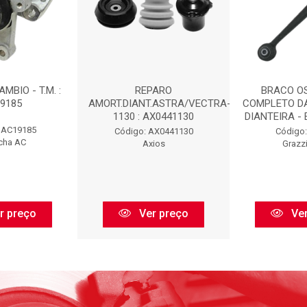
MBIO - T.M. :
REPARO
BRACO O
9185
AMORT.DIANT.ASTRA/VECTRA-
COMPLETO D
1130 : AX0441130
DIANTEIRA - 
 AC19185
Código: AX0441130
Código:
cha AC
Axios
Grazz
r preço
Ver preço
Ver