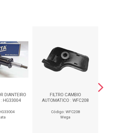
R DIANTEIRO
FILTRO CAMBIO
CX DO 
: HG33004
AUTOMATICO : WFC208
TORO/COMPAS
 HG33004
Código: WFC208
Código:
ata
Wega
Borrac