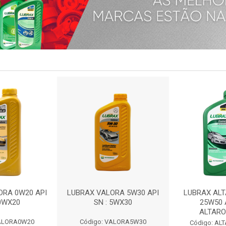
ORA 0W20 API
LUBRAX VALORA 5W30 API
LUBRAX AL
 0WX20
SN : 5WX30
25W50 A
ALTAR
VALORA0W20
Código: VALORA5W30
Código: A