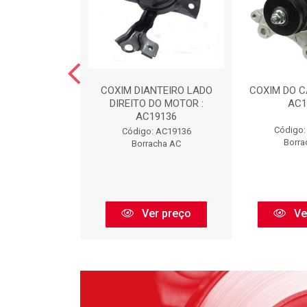
LA : FIAT1907
COXIM DIANTEIRO LADO
COXIM DO CA
DIREITO DO MOTOR :
AC1
AC19136
 FIAT1907
Código:
Código: AC19136
dumel
Borra
Borracha AC
r preço
Ver preço
Ve