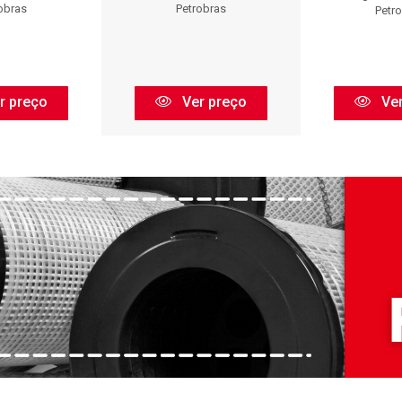
obras
Petrobras
Petr
r preço
Ver preço
Ver