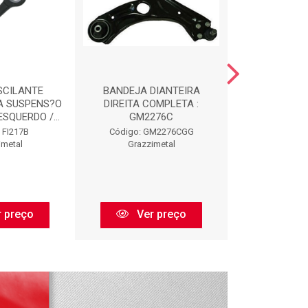
SCILANTE
BANDEJA DIANTEIRA
REPARO DO A
A SUSPENS?O
DIREITA COMPLETA :
DIANTEIRO
ESQUERDO /...
GM2276C
Código:
 FI217B
Código: GM2276CGG
Kit Amort
imetal
Grazzimetal
 preço
Ver preço
Ver