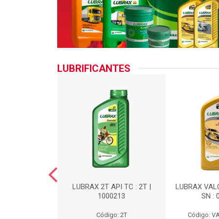
LUBRIFICANTES
M4 SAE 90 :
LUBRAX 2T API TC : 2T |
LUBRAX VAL
M490
1000213
SN :
: TRM490
Código: 2T
Código: 