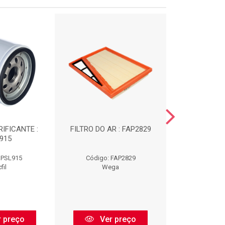
RIFICANTE :
FILTRO DO AR : FAP2829
FILTRO DE OLE
915
JFO0
 PSL915
Código: FAP2829
Código: 
fil
Wega
We
 preço
Ver preço
Ver