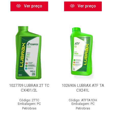
Ver preço
Ver preço
1027709 LUBRAX 2T TC
1026906 LUBRAX ATF TA
CX401/2L
CX241L
Código: 2TTC
Código: ATFTA1DH
Embalagem: PC
Embalagem: PC
Petrobras
Petrobras