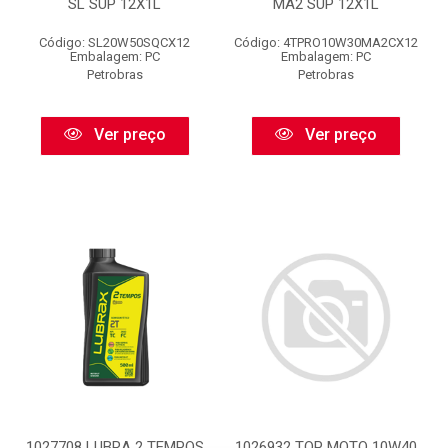
SL SUP 12X1L
MA2 SUP 12X1L
Código: SL20W50SQCX12
Código: 4TPRO10W30MA2CX12
Embalagem: PC
Embalagem: PC
Petrobras
Petrobras
Ver preço
Ver preço
1027708 LUBRA 2 TEMPOS
1026932 TOP MOTO 10W40