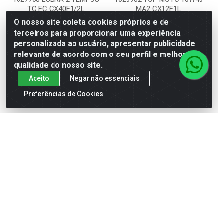
TC FC CX40F1/2L
MA2 CX12F1L
O nosso site coleta cookies próprios e de
Código: 2TFC
Código: 4TPRO10W40MA2
terceiros para proporcionar uma experiência
Embalagem: PC
Embalagem: PC
personalizada ao usuário, apresentar publicidade
Petrobras
Petrobras
relevante de acordo com o seu perfil e melhorar a
qualidade do nosso site.
Ver preço
Ver preço
Aceito
Negar não essenciais
Preferências de Cookies
Cadastre-se para receber nossas ofertas!