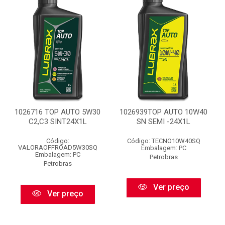
1026716 TOP AUTO 5W30
1026939TOP AUTO 10W40
C2,C3 SINT24X1L
SN SEMI -24X1L
Código:
Código: TECNO10W40SQ
VALORAOFFROAD5W30SQ
Embalagem: PC
Embalagem: PC
Petrobras
Petrobras
Ver preço
Ver preço