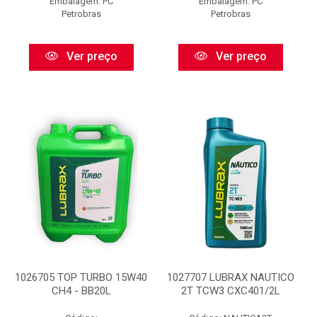
Embalagem: PC
Embalagem: PC
Petrobras
Petrobras
Ver preço
Ver preço
1026705 TOP TURBO 15W40
1027707 LUBRAX NAUTICO
CH4 - BB20L
2T TCW3 CXC401/2L