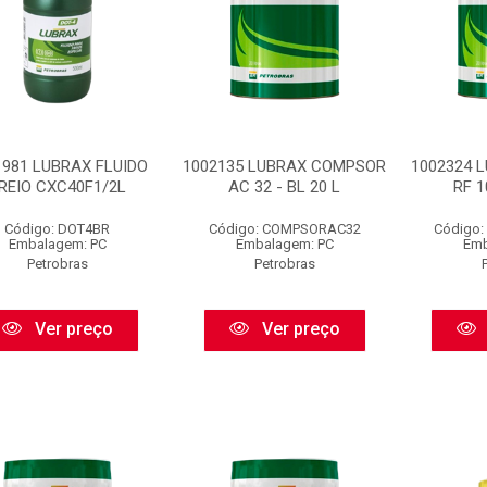
1981 LUBRAX FLUIDO
1002135 LUBRAX COMPSOR
1002324 
REIO CXC40F1/2L
AC 32 - BL 20 L
RF 1
Código: DOT4BR
Código: COMPSORAC32
Código
Embalagem: PC
Embalagem: PC
Emb
Petrobras
Petrobras
Ver preço
Ver preço