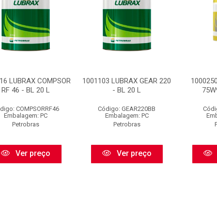
316 LUBRAX COMPSOR
1001103 LUBRAX GEAR 220
100025
RF 46 - BL 20 L
- BL 20 L
75W9
digo: COMPSORRF46
Código: GEAR220BB
Códi
Embalagem: PC
Embalagem: PC
Emb
Petrobras
Petrobras
Ver preço
Ver preço