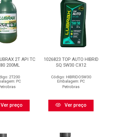
UBRAX 2T API TC
1026823 TOP AUTO HIBRID
80 200ML
SQ 5W30 CX12
digo: 2T200
Código: HIBRIDO5W30
alagem: PC
Embalagem: PC
Petrobras
Petrobras
Ver preço
Ver preço