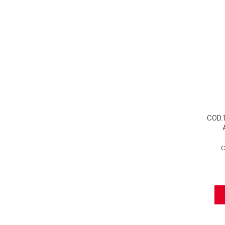
COD.
C