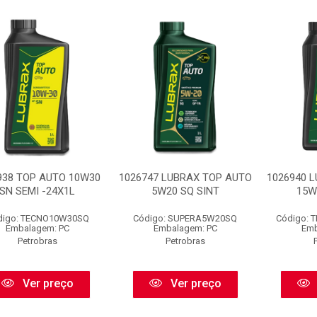
938 TOP AUTO 10W30
1026747 LUBRAX TOP AUTO
1026940 
SN SEMI -24X1L
5W20 SQ SINT
15W
digo: TECNO10W30SQ
Código: SUPERA5W20SQ
Código:
Embalagem: PC
Embalagem: PC
Emb
Petrobras
Petrobras
Ver preço
Ver preço