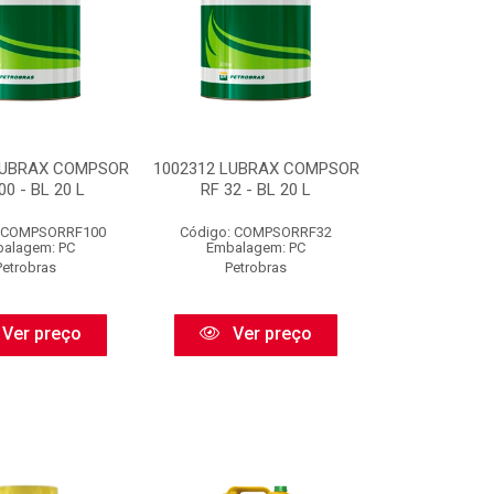
LUBRAX COMPSOR
1002312 LUBRAX COMPSOR
00 - BL 20 L
RF 32 - BL 20 L
: COMPSORRF100
Código: COMPSORRF32
alagem: PC
Embalagem: PC
Petrobras
Petrobras
Ver preço
Ver preço