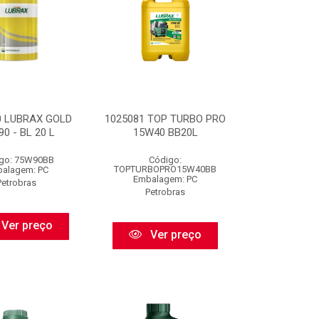
0 LUBRAX GOLD
1025081 TOP TURBO PRO
0 - BL 20 L
15W40 BB20L
go: 75W90BB
Código:
TOPTURBOPRO15W40BB
alagem: PC
Embalagem: PC
Petrobras
Petrobras
Ver preço
Ver preço