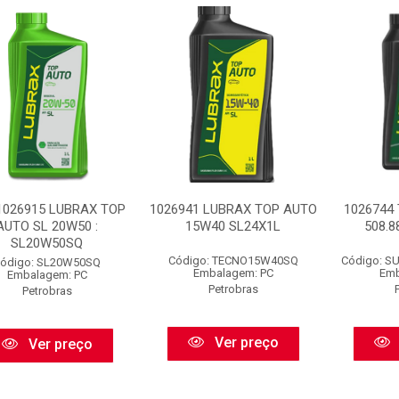
1026915 LUBRAX TOP
1026941 LUBRAX TOP AUTO
1026744
AUTO SL 20W50 :
15W40 SL24X1L
508.8
SL20W50SQ
Código: TECNO15W40SQ
Código: 
ódigo: SL20W50SQ
Embalagem: PC
Emb
Embalagem: PC
Petrobras
Petrobras
Ver preço
Ver preço