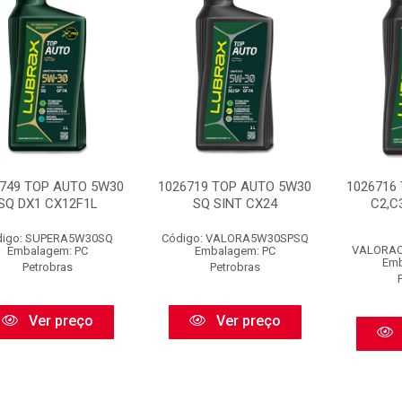
749 TOP AUTO 5W30
1026719 TOP AUTO 5W30
1026716
SQ DX1 CX12F1L
SQ SINT CX24
C2,C
digo: SUPERA5W30SQ
Código: VALORA5W30SPSQ
VALORA
Embalagem: PC
Embalagem: PC
Emb
Petrobras
Petrobras
Ver preço
Ver preço