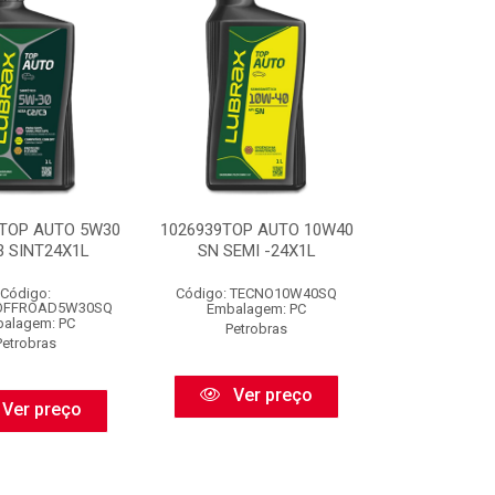
 TOP AUTO 5W30
1026939TOP AUTO 10W40
3 SINT24X1L
SN SEMI -24X1L
Código:
Código: TECNO10W40SQ
OFFROAD5W30SQ
Embalagem: PC
alagem: PC
Petrobras
Petrobras
Ver preço
Ver preço