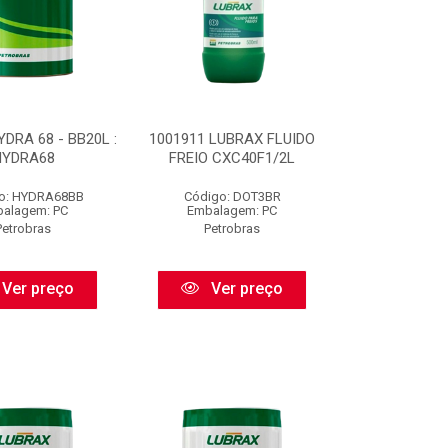
DRA 68 - BB20L :
1001911 LUBRAX FLUIDO
HYDRA68
FREIO CXC40F1/2L
o: HYDRA68BB
Código: DOT3BR
alagem: PC
Embalagem: PC
Petrobras
Petrobras
Ver preço
Ver preço