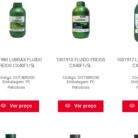
1980 LUBRAX FLUIDO
1001910 FLUIDO FREIOS
1001917 L
REIOS CX40F1/5L
CX40F1/5L
CX
Código: DOT4BR200
Código: DOT3BR200
Có
Embalagem: PC
Embalagem: PC
Emb
Petrobras
Petrobras
Ver preço
Ver preço