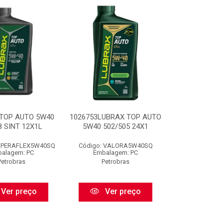
 TOP AUTO 5W40
1026753LUBRAX TOP AUTO
8 SINT 12X1L
5W40 502/505 24X1
SUPERAFLEX5W40SQ
Código: VALORA5W40SQ
alagem: PC
Embalagem: PC
Petrobras
Petrobras
Ver preço
Ver preço