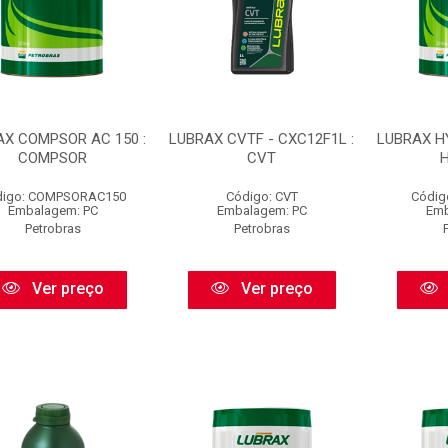
AX COMPSOR AC 150 :
LUBRAX CVTF - CXC12F1L :
LUBRAX HY
COMPSOR
CVT
digo: COMPSORAC150
Código: CVT
Códig
Embalagem: PC
Embalagem: PC
Emb
Petrobras
Petrobras
Ver preço
Ver preço