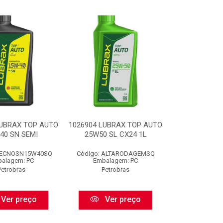
LUBRAX TOP AUTO
1026904 LUBRAX TOP AUTO
40 SN SEMI
25W50 SL CX24 1L
 TECNOSN15W40SQ
Código: ALTARODAGEMSQ
alagem: PC
Embalagem: PC
Petrobras
Petrobras
Ver preço
Ver preço