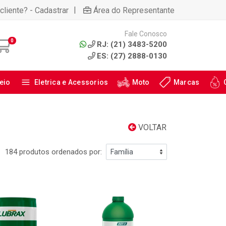
|
cliente? - Cadastrar
Área do Representante
Fale Conosco
0
RJ: (21) 3483-5200
ES: (27) 2888-0130
eio
Eletrica e Acessorios
Moto
Marcas
VOLTAR
184 produtos ordenados por: