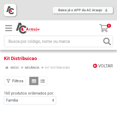
Baixe já o APP da AC Araujo
0
Kit Distribuicao
VOLTAR
INÍCIO
MECÂNICA
KIT DISTRIBUICAO
Filtros
160 produtos ordenados por: