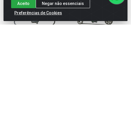
Aceito
Negar não essenciais
Preferências de Cookies
IMPORTADO - KIT
IMPORTADO - KIT
COMPLETO DE
COMPLETO DE
DISTRIBUIÇÃO
DISTRIBUIÇÃO
Código: 35067
Código: 35068
Embalagem: PC
Embalagem: PC
Schadek
Schadek
Ver preço
Ver preço