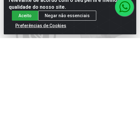
relevante de acordo com o seu perfil e melhorar a
qualidade do nosso site.
Aceito
Negar não essenciais
Preferências de Cookies
RESERVATORIO
RESERVATORIO DA PARTIDA
A FRIO : G1005
Código: G1505
Código: G1005
Embalagem: PC
Embalagem: PC
Gonel
Gonel
Ver preço
Ver preço