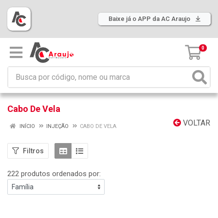
Baixe já o APP da AC Araujo
0
Cabo De Vela
VOLTAR
INÍCIO
INJEÇÃO
CABO DE VELA
Filtros
222 produtos ordenados por: