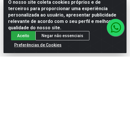
O nosso site coleta cookies próprios e de
Delphi
Marelli
terceiros para proporcionar uma experiência
personalizada ao usuário, apresentar publicidade
relevante de acordo com o seu perfil e melhorar a
Ver preço
Ver preço
qualidade do nosso site.
Aceito
Negar não essenciais
Preferências de Cookies
CABO DE VELA REF.SC-G76 :
CABO DE INGNIÇÃO :
XS10587
XS10072
Código: XS10587
Código: XS10072