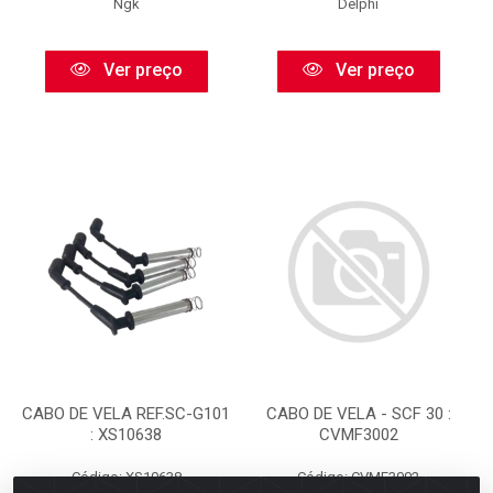
Ngk
Delphi
Ver preço
Ver preço
CABO DE VELA REF.SC-G101
CABO DE VELA - SCF 30 :
: XS10638
CVMF3002
Código: XS10638
Código: CVMF3002
Embalagem: PC
Embalagem: PC