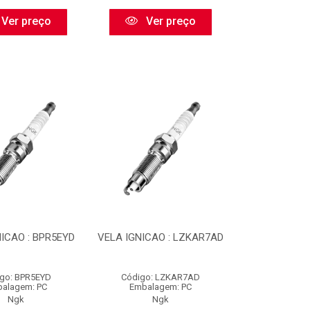
Ver preço
Ver preço
ICAO : BPR5EYD
VELA IGNICAO : LZKAR7AD
go: BPR5EYD
Código: LZKAR7AD
alagem: PC
Embalagem: PC
Ngk
Ngk