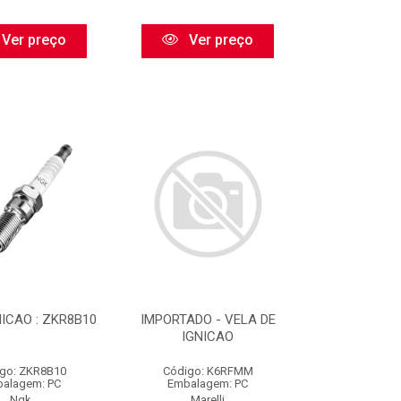
Ver preço
Ver preço
ICAO : ZKR8B10
IMPORTADO - VELA DE
IGNICAO
go: ZKR8B10
Código: K6RFMM
alagem: PC
Embalagem: PC
Ngk
Marelli