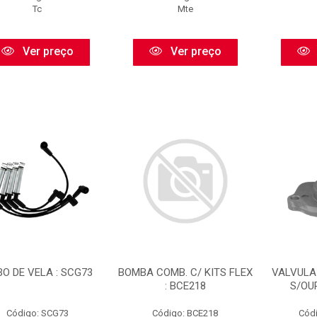
Tc
Mte
Ver preço
Ver preço
O DE VELA : SCG73
BOMBA COMB. C/ KITS FLEX
VALVULA
: BCE218
S/OU
Código: SCG73
Código: BCE218
Cód