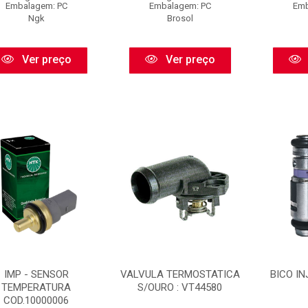
Embalagem: PC
Embalagem: PC
Emb
Ngk
Brosol
Ver preço
Ver preço
IMP - SENSOR
VALVULA TERMOSTATICA
BICO IN
TEMPERATURA
S/OURO : VT44580
COD.10000006