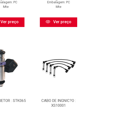
alagem: PC
Embalagem: PC
Mte
Mte
Ver preço
Ver preço
JETOR : STK065
CABO DE INGNIC?O :
XS10001