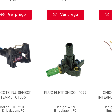
Ver preço
Ver preço
ICOTE INJ. SENSOR
PLUG ELETRONICO : 4099
CHIC
TEMP. : TC1005
INTERRU
Código: TC1021005
Código: 4099
Códig
Embalagem: PC
Embalagem: PC
Emb