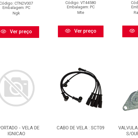
Código: VT44580
Cód
Código: CTN2V007
Embalagem: PC
Emb
Embalagem: PC
Mte
Ra
Ngk
Ver preço
Ver preço
PORTADO - VELA DE
CABO DE VELA : SCT09
VALVULA
IGNICAO
S/OU