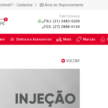
|
cliente? - Cadastrar
Área do Representante
Fale Conosco
0
RJ: (21) 3483-5200
ES: (27) 2888-0130
eio
Eletrica e Acessorios
Moto
Marcas
VOLTAR