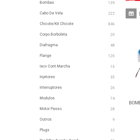
Bombas
139
Cabo De Vela
222
Chicote/Kit Chicote
846
Corpo Borboleta
20
Diafragma
48
Flange
126
Iacv Cont Marcha
16
Injetores
35
Interruptores
26
Modulos
74
BOMB
Motor Passo
28
Outros
9
Plugs
32