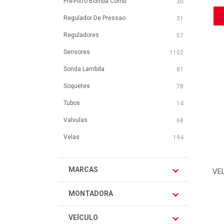
Pre-Filtro Bomba Comb.
30
Regulador De Pressao
31
Reguladores
57
Sensores
1102
Sonda Lambda
81
Soquetes
78
Tubos
14
Valvulas
68
Velas
194
MARCAS
VEL
MONTADORA
VEÍCULO