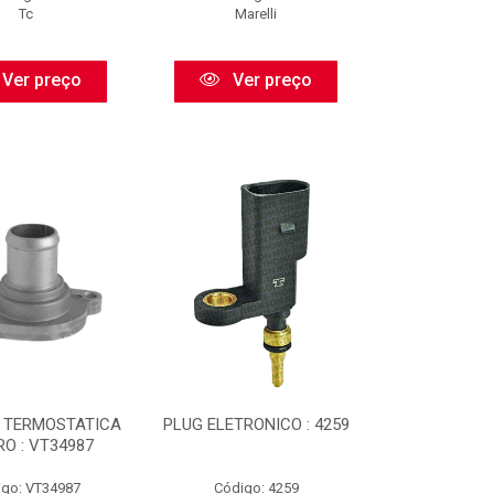
Tc
Marelli
Ver preço
Ver preço
 TERMOSTATICA
PLUG ELETRONICO : 4259
RO : VT34987
igo: VT34987
Código: 4259