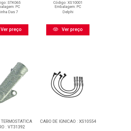
igo: STK065
Código: XS10001
alagem: PC
Embalagem: PC
inha Das 7
Delphi
Ver preço
Ver preço
 TERMOSTATICA
CABO DE IGNICAO : XS10554
RO : VT31392