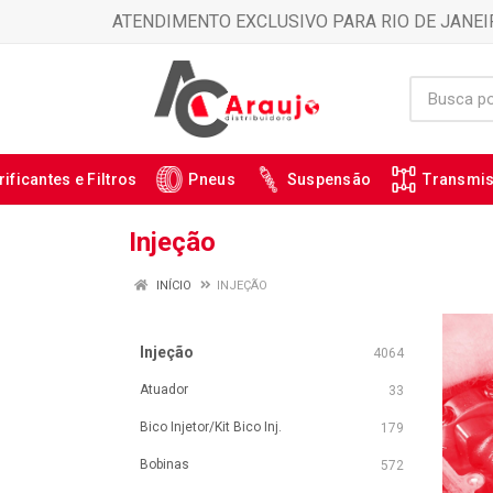
ATENDIMENTO EXCLUSIVO PARA RIO DE JANEI
rificantes e Filtros
Pneus
Suspensão
Transmi
Injeção
INÍCIO
INJEÇÃO
Injeção
4064
Atuador
33
Bico Injetor/Kit Bico Inj.
179
Bobinas
572