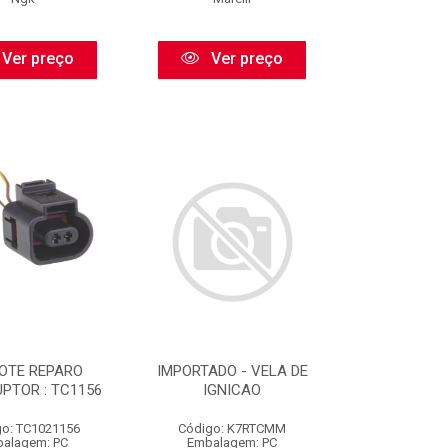
Ver preço
Ver preço
OTE REPARO
IMPORTADO - VELA DE
PTOR : TC1156
IGNICAO
o: TC1021156
Código: K7RTCMM
alagem: PC
Embalagem: PC