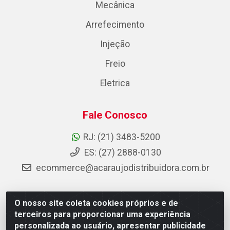
Mecânica
Arrefecimento
Injeção
Freio
Eletrica
Fale Conosco
RJ: (21) 3483-5200
ES: (27) 2888-0130
ecommerce@acaraujodistribuidora.com.br
O nosso site coleta cookies próprios e de
AC Araujo Distribuidora - Rua Carneiro de Campos, 42 -
terceiros para proporcionar uma experiência
São Cristóvão, Rio de Janeiro/RJ - CEP 20.920-410 -
personalizada ao usuário, apresentar publicidade