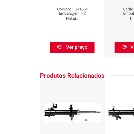
igo: 5P172509
Código: HG41064
Códig
balagem: PC
Embalagem: PC
Embal
Monroe
Nakata
K
Ver preço
Ver preço
V
Produtos Relacionados