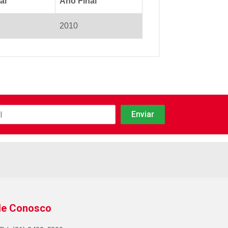
al
Ano Final
2010
le Conosco