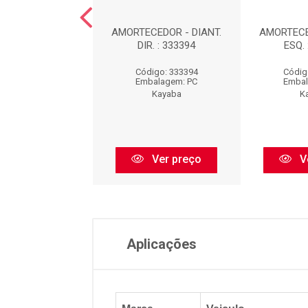
EDOR DIANTEIRO
AMORTECEDOR - DIANT.
AMORTECE
UERDO : 339032
DIR. : 333394
ESQ. 
digo: 339032
Código: 333394
Códig
balagem: PC
Embalagem: PC
Embal
Kayaba
Kayaba
K
Ver preço
Ver preço
V
Aplicações