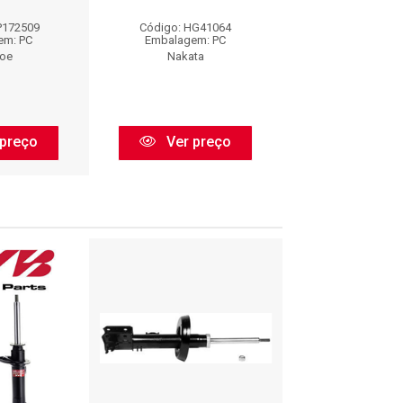
P172509
Código: HG41064
Código: 339
em: PC
Embalagem: PC
Embalagem:
oe
Nakata
Kayaba
preço
Ver preço
Ver pr