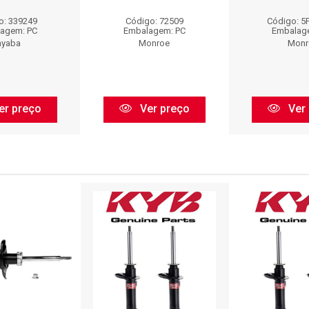
o: 339249
Código: 72509
Código: 5
agem: PC
Embalagem: PC
Embalag
ayaba
Monroe
Monr
er preço
Ver preço
Ver 