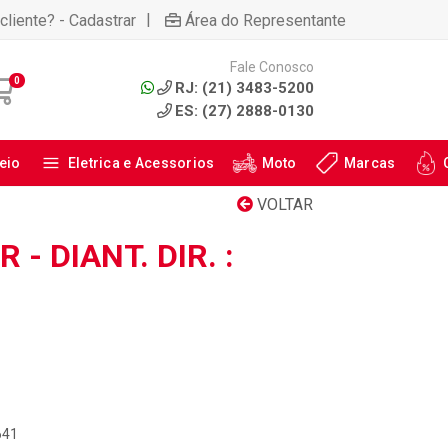
|
cliente? - Cadastrar
Área do Representante
Fale Conosco
0
RJ: (21) 3483-5200
ES: (27) 2888-0130
eio
Eletrica e Acessorios
Moto
Marcas
VOLTAR
- DIANT. DIR. :
641