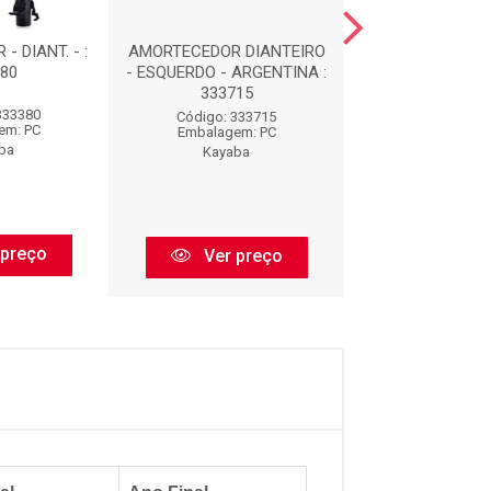
 DIANT. - :
AMORTECEDOR DIANTEIRO
AMORTECEDOR - 
80
- ESQUERDO - ARGENTINA :
334368
333715
333380
Código: 33
Código: 333715
em: PC
Embalagem:
Embalagem: PC
ba
Kayaba
Kayaba
 preço
Ver pr
Ver preço