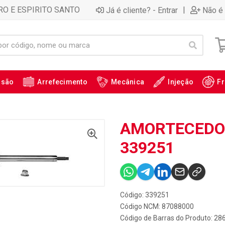
RO E ESPIRITO SANTO
|
Já é cliente? - Entrar
Não é 
ssão
Arrefecimento
Mecânica
Injeção
Fr
AMORTECEDOR 
339251
Código: 339251
Código NCM: 87088000
Código de Barras do Produto: 28