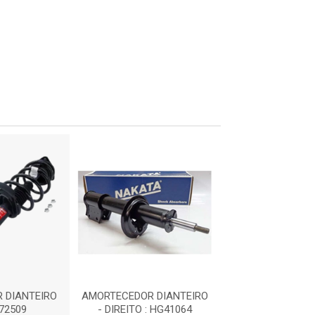
1
 DIANTEIRO
AMORTECEDOR DIANTEIRO
AMORTECEDOR D
172509
- DIREITO : HG41064
- DIREITO : 