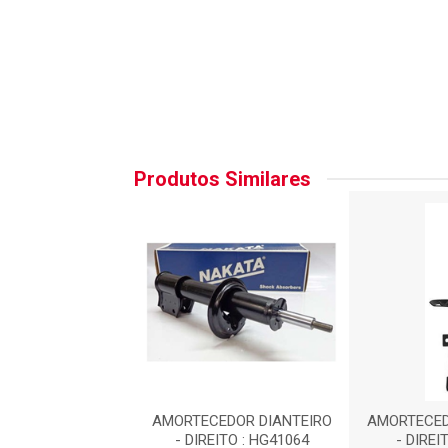
Produtos Similares
EDOR DIANTEIRO
AMORTECEDOR DIANTEIRO
AMORTECED
 : 5P172509
- DIREITO : HG41064
- DIREI