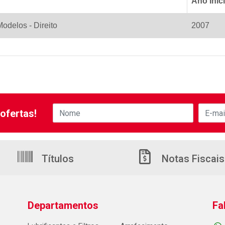
Ano Inici
odelos - Direito
2007
ofertas!
Títulos
Notas Fiscais
Departamentos
Fa