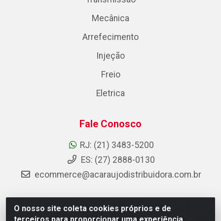
Mecânica
Arrefecimento
Injeção
Freio
Eletrica
Fale Conosco
RJ: (21) 3483-5200
ES: (27) 2888-0130
ecommerce@acaraujodistribuidora.com.br
O nosso site coleta cookies próprios e de
AC Araujo Distribuidora - Rua Carneiro de Campos, 42 -
terceiros para proporcionar uma experiência