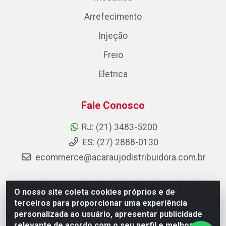
Arrefecimento
Injeção
Freio
Eletrica
Fale Conosco
RJ: (21) 3483-5200
ES: (27) 2888-0130
ecommerce@acaraujodistribuidora.com.br
O nosso site coleta cookies próprios e de
AC Araujo Distribuidora - Rua Carneiro de Campos, 42 -
terceiros para proporcionar uma experiência
São Cristóvão, Rio de Janeiro/RJ - CEP 20.920-410 -
personalizada ao usuário, apresentar publicidade
CNPJ 08.744.753/0003-85
relevante de acordo com o seu perfil e melhorar a