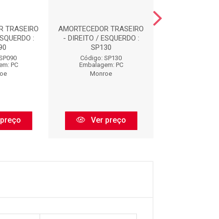
R TRASEIRO
AMORTECEDOR TRASEIRO
AMORTECEDOR D
ESQUERDO :
- DIREITO / ESQUERDO :
16498
90
SP130
Código: 16
 SP090
Código: SP130
Embalagem:
em: PC
Embalagem: PC
Monroe
oe
Monroe
Ver pr
 preço
Ver preço