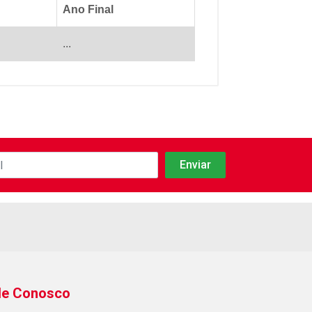
Ano Final
...
le Conosco