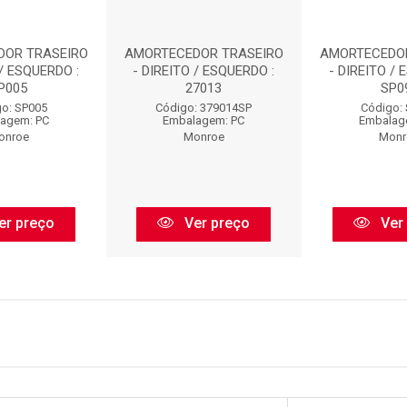
DOR TRASEIRO
AMORTECEDOR TRASEIRO
AMORTECEDO
 / ESQUERDO :
- DIREITO / ESQUERDO :
- DIREITO / 
P005
27013
SP0
o: SP005
Código: 379014SP
Código:
agem: PC
Embalagem: PC
Embalag
onroe
Monroe
Monr
er preço
Ver preço
Ver