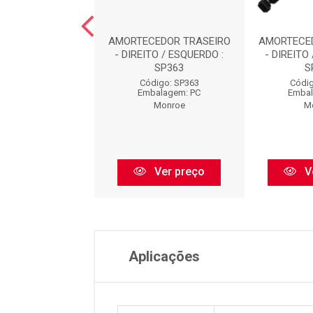
CEDOR TRASEIRO
AMORTECEDOR TRASEIRO
AMORTECE
TO / ESQUERDO :
- DIREITO / ESQUERDO :
- DIREITO
SP038
SP363
S
digo: SP038
Código: SP363
Códig
balagem: PC
Embalagem: PC
Embal
Monroe
Monroe
M
Ver preço
Ver preço
V
Aplicações