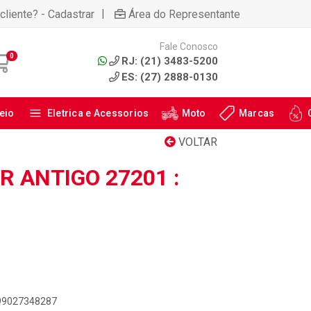
|
cliente? - Cadastrar
Área do Representante
Fale Conosco
0
RJ: (21) 3483-5200
ES: (27) 2888-0130
eio
Eletrica e Acessorios
Moto
Marcas
VOLTAR
 ANTIGO 27201 :
899027348287