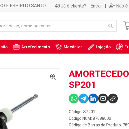
RO E ESPIRITO SANTO
|
Já é cliente? - Entrar
Não é 
ssão
Arrefecimento
Mecânica
Injeção
Fr
AMORTECEDOR
SP201
Código: SP201
Código NCM: 87088000
Código de Barras do Produto: 7