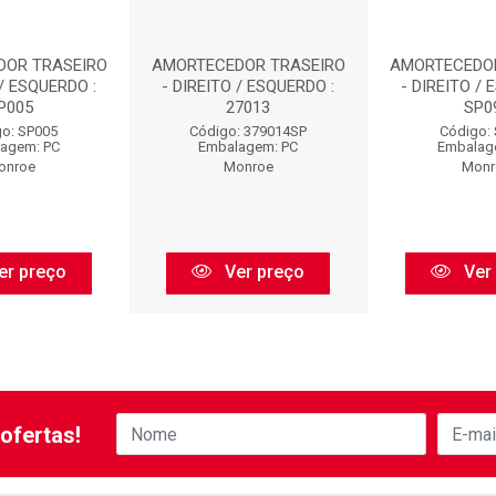
DOR TRASEIRO
AMORTECEDOR TRASEIRO
AMORTECEDO
 / ESQUERDO :
- DIREITO / ESQUERDO :
- DIREITO / 
P005
27013
SP0
o: SP005
Código: 379014SP
Código:
agem: PC
Embalagem: PC
Embalag
onroe
Monroe
Monr
er preço
Ver preço
Ver
ofertas!