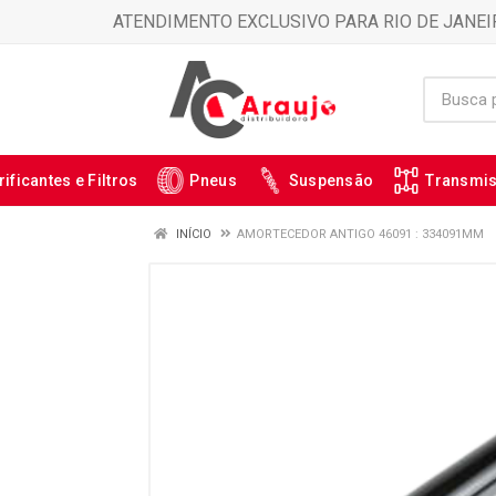
ATENDIMENTO EXCLUSIVO PARA RIO DE JANEI
rificantes e Filtros
Pneus
Suspensão
Transmi
INÍCIO
AMORTECEDOR ANTIGO 46091 : 334091MM