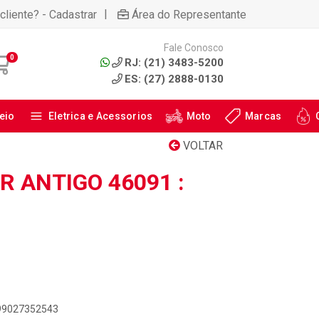
|
cliente? - Cadastrar
Área do Representante
Fale Conosco
0
RJ: (21) 3483-5200
ES: (27) 2888-0130
eio
Eletrica e Acessorios
Moto
Marcas
VOLTAR
 ANTIGO 46091 :
899027352543