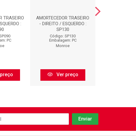
R TRASEIRO
AMORTECEDOR TRASEIRO
AMORTECEDOR 
ESQUERDO :
- DIREITO / ESQUERDO :
- DIREITO / ES
90
SP130
SP115
 SP090
Código: SP130
Código: SP
em: PC
Embalagem: PC
Embalagem:
oe
Monroe
Monroe
 preço
Ver preço
Ver pr