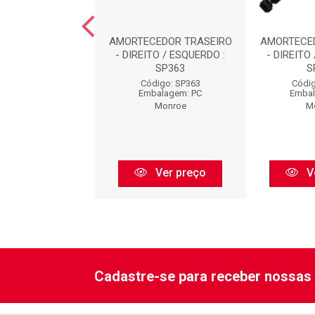
CEDOR TRASEIRO
AMORTECEDOR TRASEIRO
AMORTECE
TO / ESQUERDO :
- DIREITO / ESQUERDO :
- DIREITO
SP001
SP363
S
digo: SP001
Código: SP363
Códig
balagem: PC
Embalagem: PC
Embal
Monroe
Monroe
M
Ver preço
Ver preço
V
Cadastre-se para receber nossas 