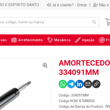
RO E ESPIRITO SANTO
|
Já é cliente? - Entrar
Não é 
ssão
Arrefecimento
Mecânica
Injeção
Fr
AMORTECEDOR
334091MM
Código: 334091MM
Código NCM: 87088000
Código de Barras do Produto: 7