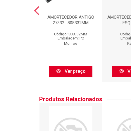
EDOR DIANTEIRO
AMORTECEDOR ANTIGO
AMORTECED
SQ : HG33015
27332 : 808332MM
- ESQ
igo: HG33015
Código: 808332MM
Códig
balagem: PC
Embalagem: PC
Embal
Nakata
Monroe
K
Ver preço
Ver preço
V
Produtos Relacionados