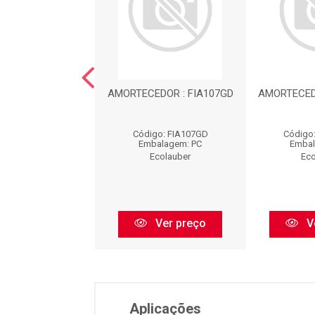
RTECEDOR :
AMORTECEDOR : FIA107GD
AMORTECED
ON116GD
go: HON116GD
Código: FIA107GD
Código
balagem: PC
Embalagem: PC
Embal
Ecolauber
Ecolauber
Eco
Ver preço
Ver preço
V
Aplicações