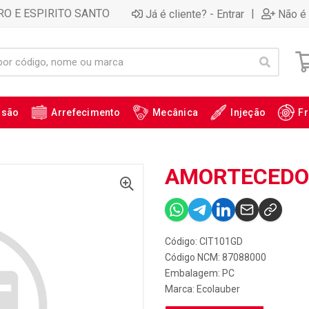
RO E ESPIRITO SANTO
|
Já é cliente? - Entrar
Não é 
ssão
Arrefecimento
Mecânica
Injeção
Fr
AMORTECEDOR
Código: CIT101GD
Código NCM: 87088000
Embalagem: PC
Marca:
Ecolauber