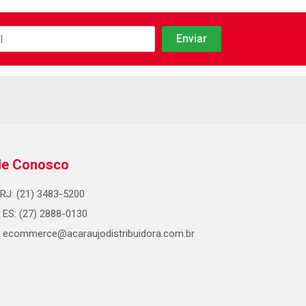
le Conosco
RJ: (21) 3483-5200
ES: (27) 2888-0130
ecommerce@acaraujodistribuidora.com.br