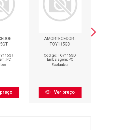
EDOR :
AMORTECEDOR :
AMORTECEDOR : 
15GT
TOY115GD
OY115GT
Código: TOY115GD
Código: MIT
em: PC
Embalagem: PC
Embalagem:
uber
Ecolauber
Ecolaube
 preço
Ver preço
Ver pr