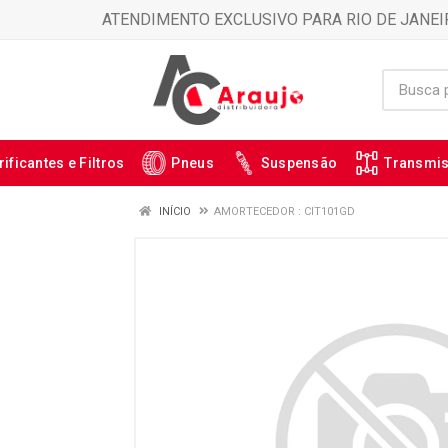
ATENDIMENTO EXCLUSIVO PARA RIO DE JANEI
rificantes e Filtros
Pneus
Suspensão
Transmi
INÍCIO
AMORTECEDOR : CIT101GD