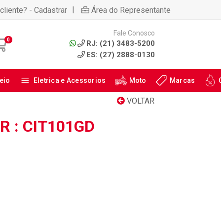
|
cliente? - Cadastrar
Área do Representante
Fale Conosco
0
RJ: (21) 3483-5200
ES: (27) 2888-0130
eio
Eletrica e Acessorios
Moto
Marcas
VOLTAR
 : CIT101GD