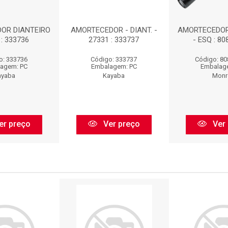
OR DIANTEIRO
AMORTECEDOR - DIANT. -
AMORTECEDOR
 : 333736
27331 : 333737
- ESQ : 8
o: 333736
Código: 333737
Código: 8
agem: PC
Embalagem: PC
Embalag
ayaba
Kayaba
Monr
er preço
Ver preço
Ver 