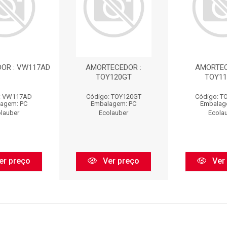
OR : VW117AD
AMORTECEDOR :
AMORTEC
TOY120GT
TOY1
: VW117AD
Código: TOY120GT
Código: T
agem: PC
Embalagem: PC
Embalag
lauber
Ecolauber
Ecola
er preço
Ver preço
Ver