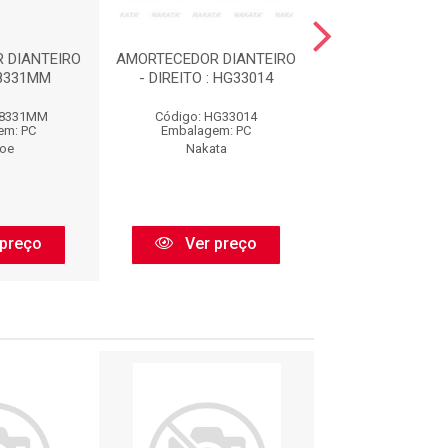
 DIANTEIRO
AMORTECEDOR DIANTEIRO
AMORTECEDOR D
08331MM
- DIREITO : HG33014
- ESQ : HG3
08331MM
Código: HG33014
Código: HG3
em: PC
Embalagem: PC
Embalagem:
oe
Nakata
Nakata
preço
Ver preço
Ver pr