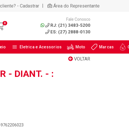
|
cliente? - Cadastrar
Área do Representante
Fale Conosco
0
RJ: (21) 3483-5200
ES: (27) 2888-0130
eio
Eletrica e Acessorios
Moto
Marcas
VOLTAR
- DIANT. - :
549762206023