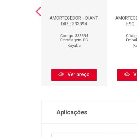
EDOR DIANTEIRO
AMORTECEDOR - DIANT.
AMORTECE
UERDO : 339032
DIR. : 333394
ESQ. 
digo: 339032
Código: 333394
Códig
balagem: PC
Embalagem: PC
Embal
Kayaba
Kayaba
K
Ver preço
Ver preço
V
Aplicações