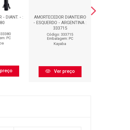
 DIANT. - :
AMORTECEDOR DIANTEIRO
AMORTECEDOR - 
80
- ESQUERDO - ARGENTINA :
334368
333715
333380
Código: 33
Código: 333715
em: PC
Embalagem:
Embalagem: PC
ba
Kayaba
Kayaba
 preço
Ver pr
Ver preço