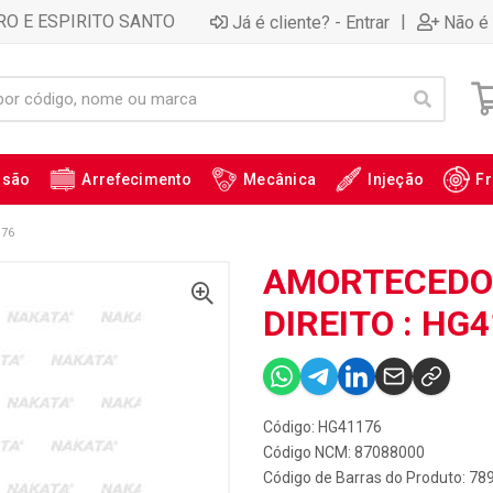
RO E ESPIRITO SANTO
|
Já é cliente? - Entrar
Não é 
ssão
Arrefecimento
Mecânica
Injeção
Fr
176
AMORTECEDOR
DIREITO : HG
Código: HG41176
Código NCM: 87088000
Código de Barras do Produto: 7