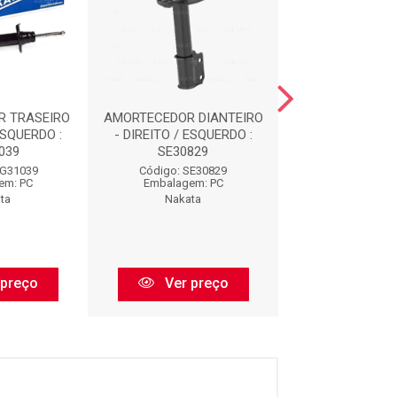
R TRASEIRO
AMORTECEDOR DIANTEIRO
AMORTECEDOR D
ESQUERDO :
- DIREITO / ESQUERDO :
- DIREITO / ES
039
SE30829
HG3303
HG31039
Código: SE30829
Código: HG3
em: PC
Embalagem: PC
Embalagem:
ta
Nakata
Nakata
 preço
Ver preço
Ver pr