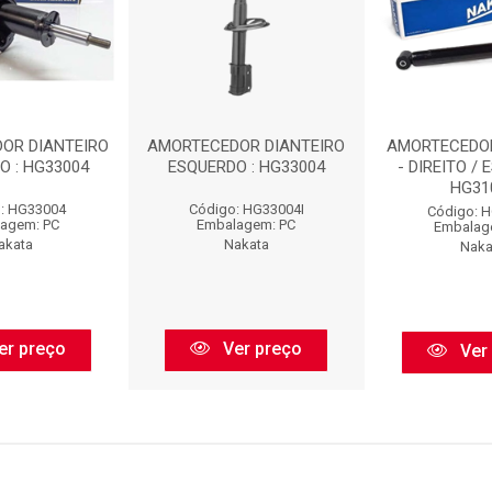
OR DIANTEIRO
AMORTECEDOR DIANTEIRO
AMORTECEDO
O : HG33004
ESQUERDO : HG33004
- DIREITO / 
HG31
: HG33004
Código: HG33004I
Código: 
agem: PC
Embalagem: PC
Embalag
akata
Nakata
Naka
er preço
Ver preço
Ver