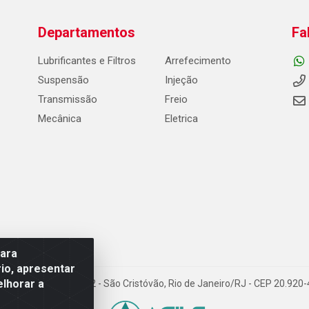
Departamentos
Fa
Lubrificantes e Filtros
Arrefecimento
Suspensão
Injeção
Transmissão
Freio
Mecânica
Eletrica
para
io, apresentar
elhorar a
Carneiro de Campos, 42 - São Cristóvão, Rio de Janeiro/RJ - CEP 20.92