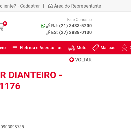
|
cliente? - Cadastrar
Área do Representante
Fale Conosco
0
RJ: (21) 3483-5200
ES: (27) 2888-0130
eio
Eletrica e Acessorios
Moto
Marcas
VOLTAR
 DIANTEIRO -
41176
890903095738