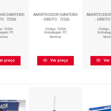
OR DIANTEIRO
AMORTECEDOR DIANTEIRO
AMORTECEDOR
TO : 72526
- DIREITO : 72526
- DIREITO
o: 72526
Código: 72526
Código:
agem: PC
Embalagem: PC
Embalag
onroe
Monroe
Monr
er preço
Ver preço
Ver 