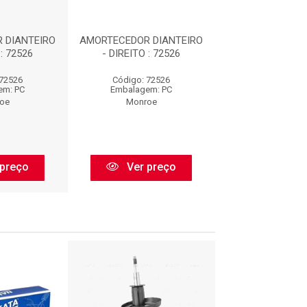
 DIANTEIRO
AMORTECEDOR DIANTEIRO
AMORTECEDOR D
 : 72526
- DIREITO : 72526
- DIREITO : 
 72526
Código: 72526
Código: 72
em: PC
Embalagem: PC
Embalagem:
oe
Monroe
Monroe
preço
Ver preço
Ver pr