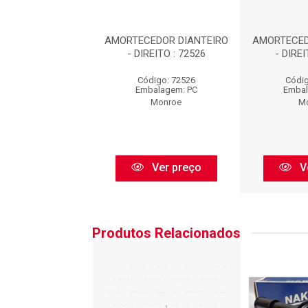
EDOR DIANTEIRO
AMORTECEDOR DIANTEIRO
AMORTECED
REITO : 72526
- DIREITO : 72526
- DIREI
digo: 72526
Código: 72526
Códig
balagem: PC
Embalagem: PC
Embal
Monroe
Monroe
M
Ver preço
Ver preço
V
Produtos Relacionados