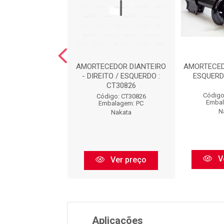
CEDOR TRASEIRO
AMORTECEDOR DIANTEIRO
AMORTECED
TO / ESQUERDO :
- DIREITO / ESQUERDO :
ESQUERD
HG31202
CT30826
Código
igo: HG31202
Código: CT30826
Embal
balagem: PC
Embalagem: PC
N
Nakata
Nakata
V
Ver preço
Ver preço
Aplicações