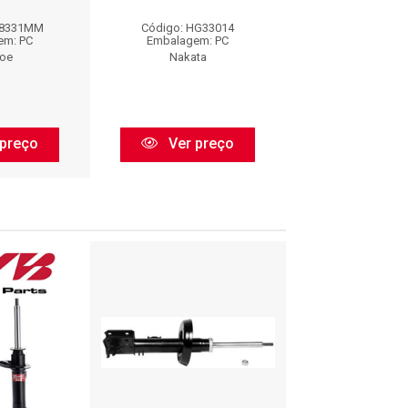
08331MM
Código: HG33014
Código: HG3
em: PC
Embalagem: PC
Embalagem:
oe
Nakata
Nakata
preço
Ver preço
Ver pr