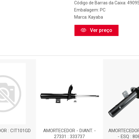
Código de Barras da Caixa: 490
Embalagem: PC
Marca:
Kayaba
Ver preço
OR : CIT101GD
AMORTECEDOR - DIANT. -
AMORTECEDOR
27331 : 333737
- ESQ : 8