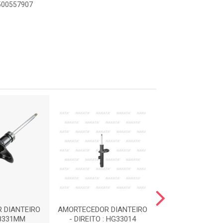
9500557907
 DIANTEIRO
AMORTECEDOR DIANTEIRO
AMORTECEDOR D
08331MM
- DIREITO : HG33014
- ESQ : HG3