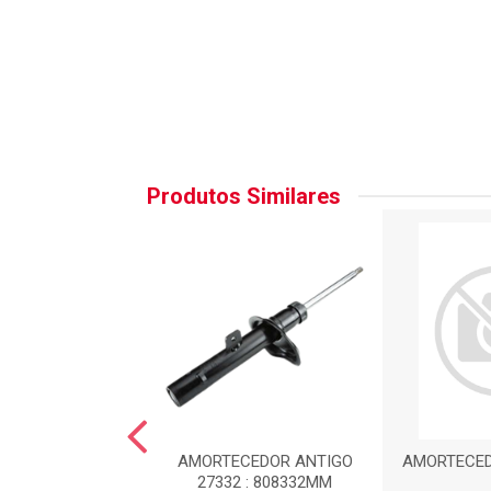
Produtos Similares
EDOR DIANTEIRO
AMORTECEDOR ANTIGO
AMORTECED
SQ : HG33015
27332 : 808332MM