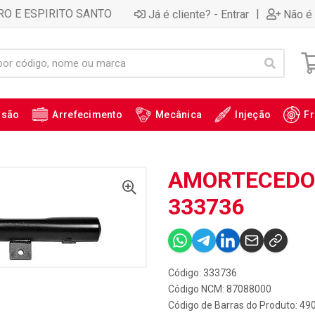
RO E ESPIRITO SANTO
|
Já é cliente? - Entrar
Não é 
ssão
Arrefecimento
Mecânica
Injeção
Fr
AMORTECEDOR
333736
Código: 333736
Código NCM: 87088000
Código de Barras do Produto: 4