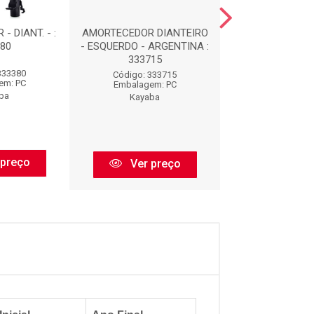
 DIANT. - :
AMORTECEDOR DIANTEIRO
AMORTECEDOR - 
80
- ESQUERDO - ARGENTINA :
334368
333715
333380
Código: 33
Código: 333715
em: PC
Embalagem:
Embalagem: PC
ba
Kayaba
Kayaba
 preço
Ver pr
Ver preço