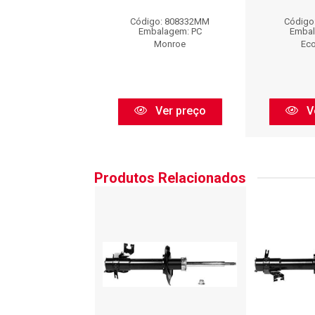
igo: HG33015
Código: 808332MM
Código
balagem: PC
Embalagem: PC
Embal
Nakata
Monroe
Eco
Ver preço
Ver preço
V
Produtos Relacionados