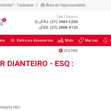
|
cliente? - Cadastrar
Área do Representante
Fale Conosco
0
RJ: (21) 3483-5200
ES: (27) 2888-0130
eio
Eletrica e Acessorios
Moto
Marcas
VOLTAR
 DIANTEIRO - ESQ :
909500557907