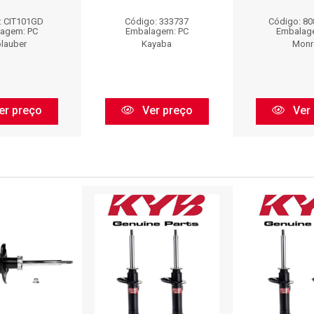
: CIT101GD
Código: 333737
Código: 8
agem: PC
Embalagem: PC
Embalag
lauber
Kayaba
Monr
er preço
Ver preço
Ver 