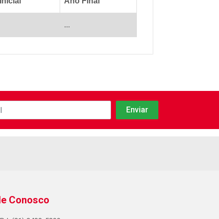
nicial
Ano Final
...
le Conosco