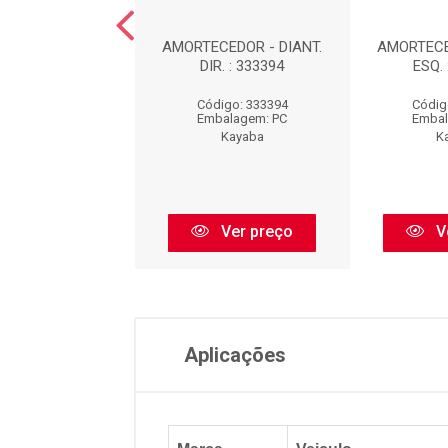
EDOR DIANTEIRO
AMORTECEDOR - DIANT.
AMORTECE
UERDO : 339032
DIR. : 333394
ESQ. 
digo: 339032
Código: 333394
Códig
balagem: PC
Embalagem: PC
Embal
Kayaba
Kayaba
K
Ver preço
Ver preço
V
Aplicações