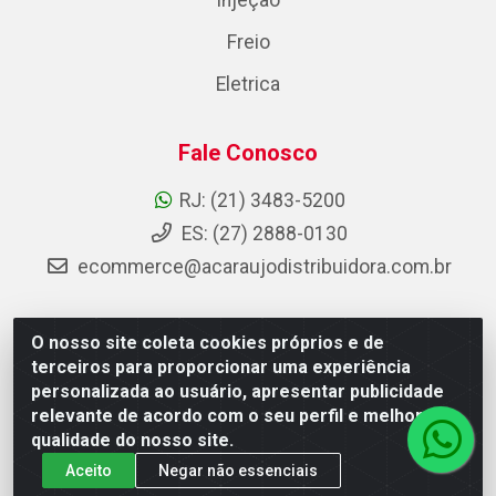
Injeção
Freio
Eletrica
Fale Conosco
RJ: (21) 3483-5200
ES: (27) 2888-0130
ecommerce@acaraujodistribuidora.com.br
O nosso site coleta cookies próprios e de
AC Araujo Distribuidora - Rua Carneiro de Campos, 42 -
terceiros para proporcionar uma experiência
São Cristóvão, Rio de Janeiro/RJ - CEP 20.920-410 -
personalizada ao usuário, apresentar publicidade
CNPJ 08.744.753/0003-85
relevante de acordo com o seu perfil e melhorar a
qualidade do nosso site.
Aceito
Negar não essenciais