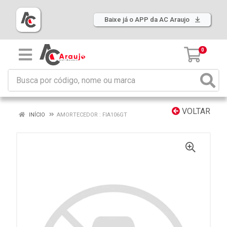
Baixe já o APP da AC Araujo
0
VOLTAR
INÍCIO
AMORTECEDOR : FIA106GT