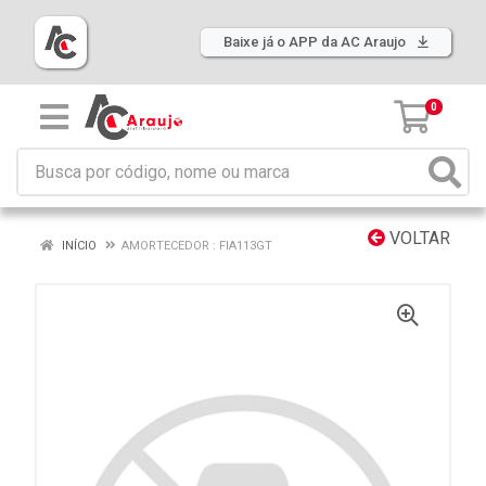
Baixe já o APP da AC Araujo
0
VOLTAR
INÍCIO
AMORTECEDOR : FIA113GT