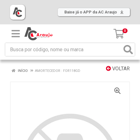
Baixe já o APP da AC Araujo
0
VOLTAR
INÍCIO
AMORTECEDOR : FOR118GD