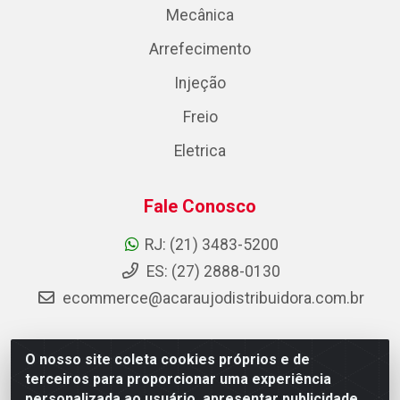
Mecânica
Arrefecimento
Injeção
Freio
Eletrica
Fale Conosco
RJ: (21) 3483-5200
ES: (27) 2888-0130
ecommerce@acaraujodistribuidora.com.br
O nosso site coleta cookies próprios e de
AC Araujo Distribuidora - Rua Carneiro de Campos, 42 -
terceiros para proporcionar uma experiência
São Cristóvão, Rio de Janeiro/RJ - CEP 20.920-410 -
personalizada ao usuário, apresentar publicidade