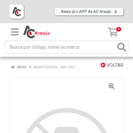
Baixe já o APP da AC Araujo
0
VOLTAR
INÍCIO
AMORTECEDOR : GM110GT