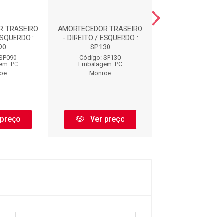
R TRASEIRO
AMORTECEDOR TRASEIRO
AMORTECEDOR 
ESQUERDO :
- DIREITO / ESQUERDO :
- DIREITO / ES
90
SP130
SP115
 SP090
Código: SP130
Código: SP
em: PC
Embalagem: PC
Embalagem:
oe
Monroe
Monroe
 preço
Ver preço
Ver pr