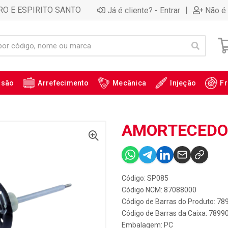
RO E ESPIRITO SANTO
|
Já é cliente? - Entrar
Não é 
ssão
Arrefecimento
Mecânica
Injeção
Fr
AMORTECEDOR
Código: SP085
Código NCM: 87088000
Código de Barras do Produto: 7
Código de Barras da Caixa: 789
Embalagem: PC