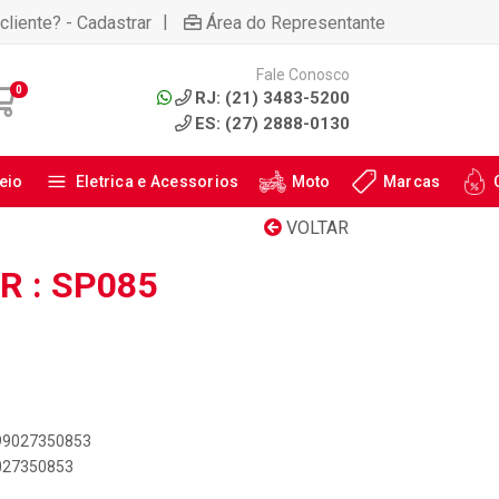
|
cliente? - Cadastrar
Área do Representante
Fale Conosco
0
RJ: (21) 3483-5200
ES: (27) 2888-0130
eio
Eletrica e Acessorios
Moto
Marcas
VOLTAR
 : SP085
899027350853
9027350853