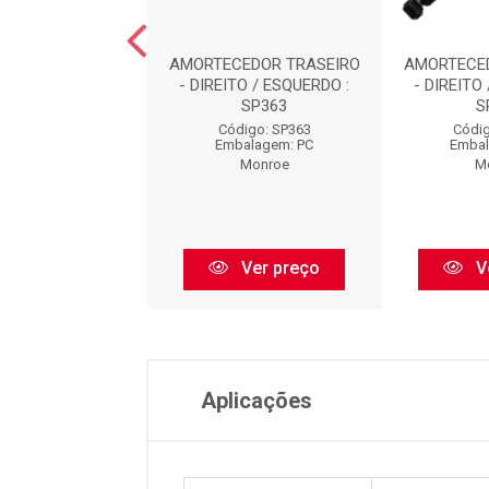
CEDOR TRASEIRO
AMORTECEDOR TRASEIRO
AMORTECE
TO / ESQUERDO :
- DIREITO / ESQUERDO :
- DIREITO
SP001
SP363
S
digo: SP001
Código: SP363
Códig
balagem: PC
Embalagem: PC
Embal
Monroe
Monroe
M
Ver preço
Ver preço
V
Aplicações