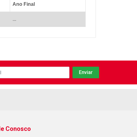
Ano Final
...
le Conosco