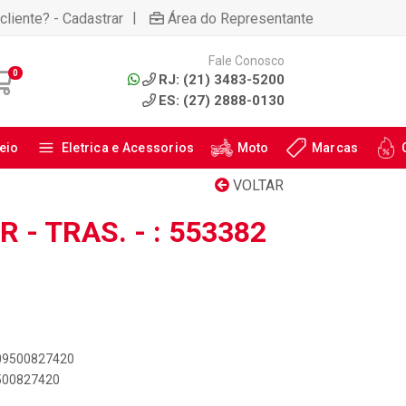
|
cliente? - Cadastrar
Área do Representante
Fale Conosco
0
RJ: (21) 3483-5200
ES: (27) 2888-0130
eio
Eletrica e Acessorios
Moto
Marcas
VOLTAR
- TRAS. - : 553382
909500827420
9500827420