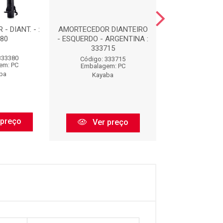
 DIANT. - :
AMORTECEDOR DIANTEIRO
AMORTECEDOR - 
80
- ESQUERDO - ARGENTINA :
334368
333715
333380
Código: 33
Código: 333715
em: PC
Embalagem:
Embalagem: PC
ba
Kayaba
Kayaba
 preço
Ver pr
Ver preço