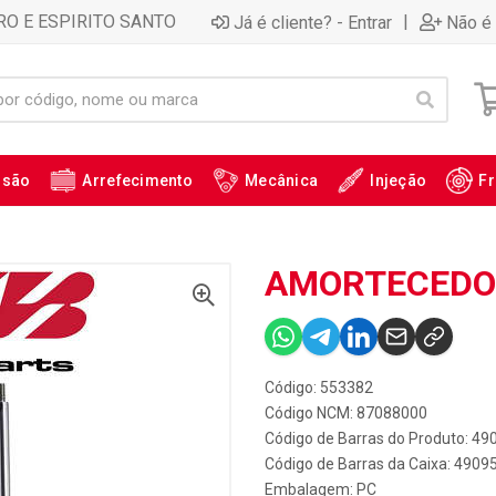
RO E ESPIRITO SANTO
|
Já é cliente? - Entrar
Não é 
ssão
Arrefecimento
Mecânica
Injeção
Fr
AMORTECEDOR 
Código: 553382
Código NCM: 87088000
Código de Barras do Produto: 4
Código de Barras da Caixa: 490
Embalagem: PC