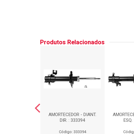
Produtos Relacionados
EDOR DIANTEIRO
AMORTECEDOR - DIANT.
AMORTECE
UERDO : 339032
DIR. : 333394
ESQ. 
digo: 339032
Código: 333394
Códig