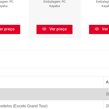
agem: PC
Embalagem: PC
Embalag
ayaba
Kayaba
Kaya
er preço
Ver preço
Ver
A
2
odelos (Exceto Grand Tour)
2