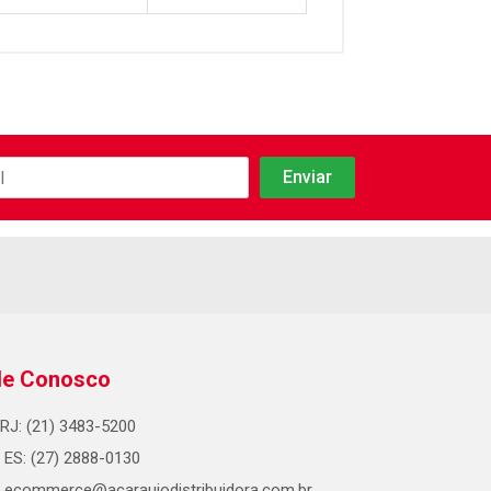
le Conosco
RJ: (21) 3483-5200
ES: (27) 2888-0130
ecommerce@acaraujodistribuidora.com.br