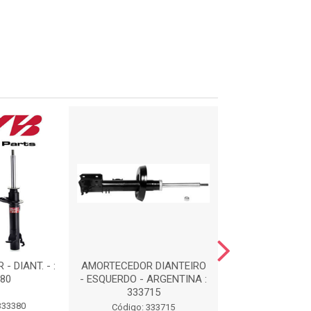
 DIANT. - :
AMORTECEDOR DIANTEIRO
AMORTECEDOR - 
80
- ESQUERDO - ARGENTINA :
334368
333715
333380
Código: 33
Código: 333715