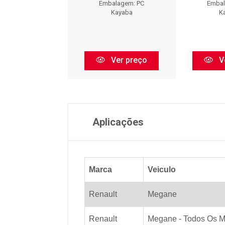
balagem: PC
Embalagem: PC
Embal
Kayaba
Kayaba
K
Ver preço
Ver preço
V
Aplicações
Marca
Veiculo
Renault
Megane
Renault
Megane - Todos Os M