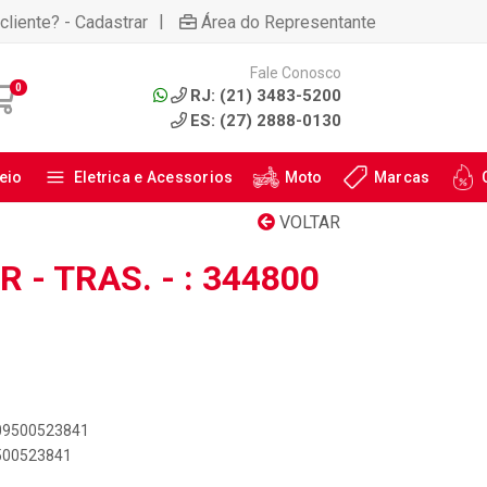
|
cliente? - Cadastrar
Área do Representante
Fale Conosco
0
RJ: (21) 3483-5200
ES: (27) 2888-0130
eio
Eletrica e Acessorios
Moto
Marcas
VOLTAR
- TRAS. - : 344800
909500523841
9500523841