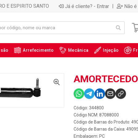
RO E ESPIRITO SANTO
|
Já é cliente? - Entrar
Não é 
ssão
Arrefecimento
Mecânica
Injeção
Fr
AMORTECEDOR 
Código: 344800
Código NCM: 87088000
Código de Barras do Produto: 4
Código de Barras da Caixa: 490
Embalagem: PC