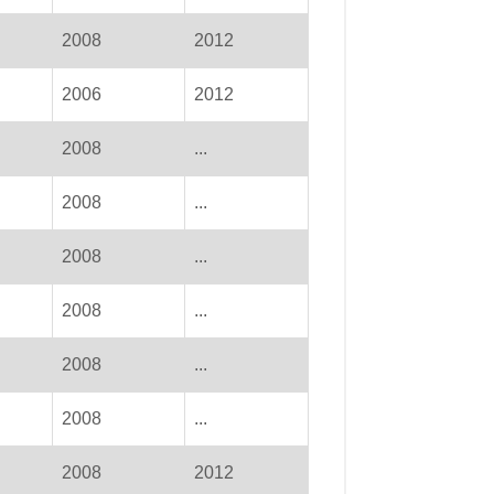
2008
2012
2006
2012
2008
...
2008
...
2008
...
2008
...
2008
...
2008
...
2008
2012