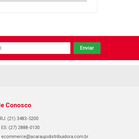
le Conosco
RJ: (21) 3483-5200
ES: (27) 2888-0130
ecommerce@acaraujodistribuidora.com.br