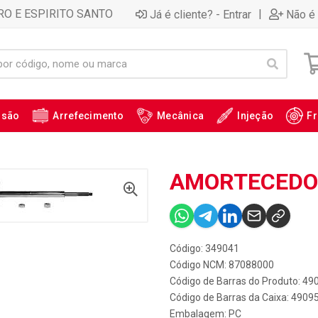
RO E ESPIRITO SANTO
|
Já é cliente? - Entrar
Não é 
ssão
Arrefecimento
Mecânica
Injeção
Fr
AMORTECEDOR 
Código: 349041
Código NCM: 87088000
Código de Barras do Produto: 4
Código de Barras da Caixa: 490
Embalagem: PC