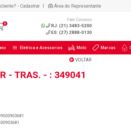
|
cliente? - Cadastrar
Área do Representante
Fale Conosco
0
RJ: (21) 3483-5200
ES: (27) 2888-0130
eio
Eletrica e Acessorios
Moto
Marcas
VOLTAR
- TRAS. - : 349041
909500903681
9500903681