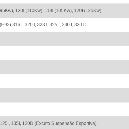
I (95Kw), 120I (110Kw), 118I (105Kw), 120I (125Kw)
E93)-316 I, 320 I, 323 I, 325 I, 330 I, 320 D
, 125I, 135I, 120D (Exceto Suspensão Esportiva)