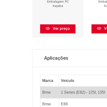
balagem: PC
Embalagem: PC
Embal
Kayaba
Kayaba
K
Ver preço
Ver preço
V
Aplicações
Marca
Veiculo
Bmw
1 Series (E82) - 125I, 135I
Bmw
E88