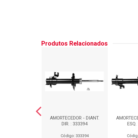
Produtos Relacionados
EDOR DIANTEIRO
AMORTECEDOR - DIANT.
AMORTECE
UERDO : 339032
DIR. : 333394
ESQ. 
digo: 339032
Código: 333394
Códig