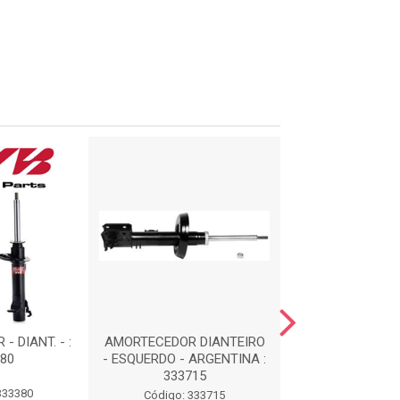
 DIANT. - :
AMORTECEDOR DIANTEIRO
AMORTECEDOR - 
80
- ESQUERDO - ARGENTINA :
334368
333715
333380
Código: 33
Código: 333715