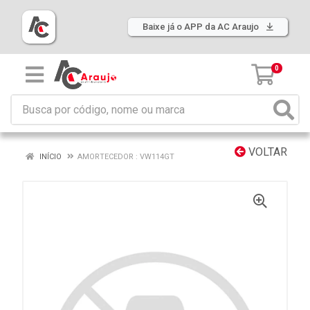
Baixe já o APP da AC Araujo
0
VOLTAR
INÍCIO
AMORTECEDOR : VW114GT