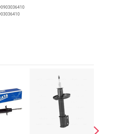
890903036410
0903036410