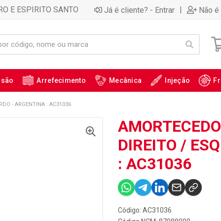
RO E ESPIRITO SANTO
|
Já é cliente? - Entrar
Não é 
ssão
Arrefecimento
Mecânica
Injeção
Fr
DO - ARGENTINA : AC31036
AMORTECEDO
DIREITO / ES
: AC31036
Código: AC31036