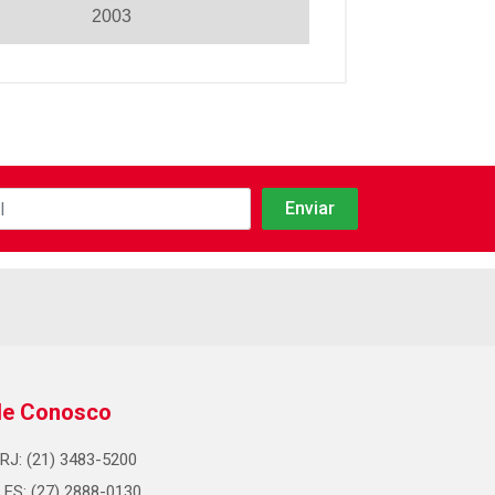
2003
le Conosco
RJ: (21) 3483-5200
ES: (27) 2888-0130