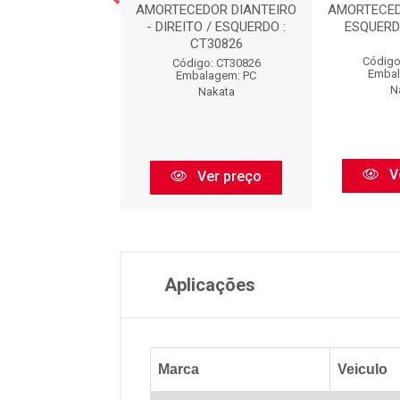
CEDOR TRASEIRO
AMORTECEDOR DIANTEIRO
AMORTECED
TO / ESQUERDO :
- DIREITO / ESQUERDO :
ESQUERD
HG31202
CT30826
Código
igo: HG31202
Código: CT30826
Embal
balagem: PC
Embalagem: PC
N
Nakata
Nakata
V
Ver preço
Ver preço
Aplicações
Marca
Veiculo