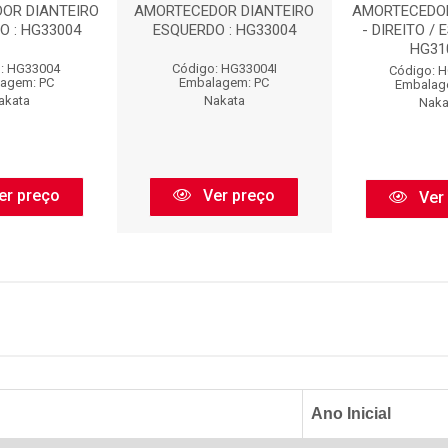
OR DIANTEIRO
AMORTECEDOR DIANTEIRO
AMORTECEDO
O : HG33004
ESQUERDO : HG33004
- DIREITO / 
HG31
: HG33004
Código: HG33004I
Código: 
agem: PC
Embalagem: PC
Embalag
akata
Nakata
Naka
er preço
Ver preço
Ver
Ano Inicial