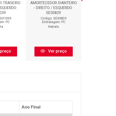
R TRASEIRO
AMORTECEDOR DIANTEIRO
AMORTECEDOR D
ESQUERDO :
- DIREITO / ESQUERDO :
- DIREITO / ES
039
SE30829
HG3303
HG31039
Código: SE30829
Código: HG3
em: PC
Embalagem: PC
Embalagem:
ta
Nakata
Nakata
 preço
Ver preço
Ver pr
Ano Final