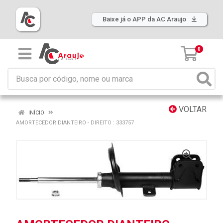
Baixe já o APP da AC Araujo
0
VOLTAR
INÍCIO
AMORTECEDOR DIANTEIRO - DIREITO : 333757