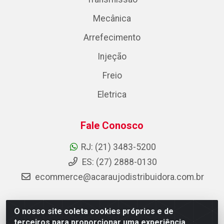
Mecânica
Arrefecimento
Injeção
Freio
Eletrica
Fale Conosco
RJ: (21) 3483-5200
ES: (27) 2888-0130
ecommerce@acaraujodistribuidora.com.br
O nosso site coleta cookies próprios e de
AC Araujo Distribuidora - Rua Carneiro de Campos, 42 -
terceiros para proporcionar uma experiência