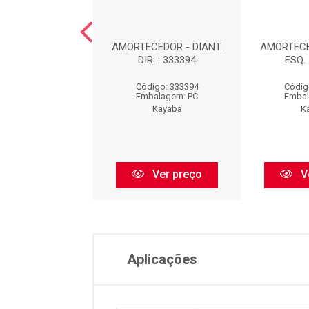
EDOR DIANTEIRO
AMORTECEDOR - DIANT.
AMORTECE
UERDO : 339032
DIR. : 333394
ESQ. 
digo: 339032
Código: 333394
Códig
balagem: PC
Embalagem: PC
Embal
Kayaba
Kayaba
K
Ver preço
Ver preço
V
Aplicações