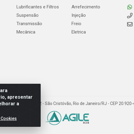
Lubrificantes e Filtros
Arrefecimento
Suspensão
Injeção
Transmissão
Freio
Mecânica
Eletrica
para
io, apresentar
elhorar a
Carneiro de Campos, 42 - São Cristóvão, Rio de Janeiro/RJ - CEP 20.92
 Cookies