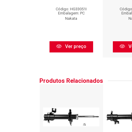
digo: SP116
Código: HG33051I
Código
balagem: PC
Embalagem: PC
Embal
Monroe
Nakata
N
Ver preço
Ver preço
V
Produtos Relacionados