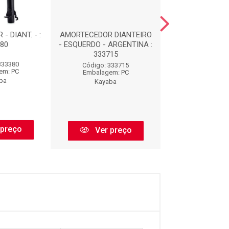
 DIANT. - :
AMORTECEDOR DIANTEIRO
AMORTECEDOR - 
80
- ESQUERDO - ARGENTINA :
334368
333715
333380
Código: 33
Código: 333715
em: PC
Embalagem:
Embalagem: PC
ba
Kayaba
Kayaba
 preço
Ver pr
Ver preço