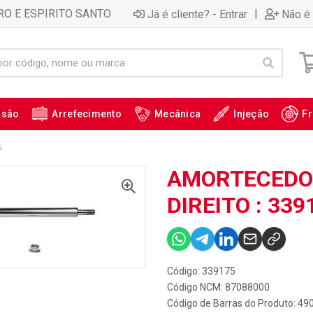
RO E ESPIRITO SANTO
|
Já é cliente? - Entrar
Não é 
ssão
Arrefecimento
Mecânica
Injeção
Fr
5
AMORTECEDOR
DIREITO : 339
Código: 339175
Código NCM: 87088000
Código de Barras do Produto: 4