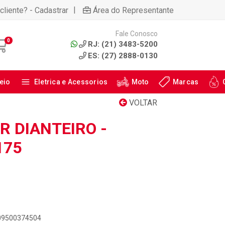
|
cliente? - Cadastrar
Área do Representante
Fale Conosco
0
RJ: (21) 3483-5200
ES: (27) 2888-0130
eio
Eletrica e Acessorios
Moto
Marcas
VOLTAR
 DIANTEIRO -
175
909500374504