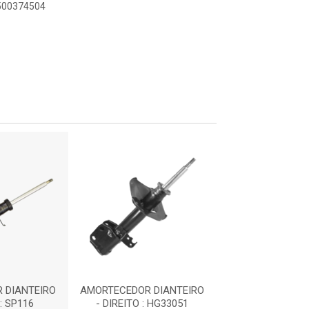
9500374504
 DIANTEIRO
AMORTECEDOR DIANTEIRO
AMORTECEDOR D
 : SP116
- DIREITO : HG33051
- DIREITO : H