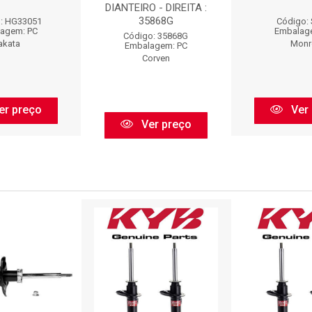
DIANTEIRO - DIREITA :
35868G
: HG33051
Código:
agem: PC
Embalag
Código: 35868G
akata
Monr
Embalagem: PC
Corven
er preço
Ver 
Ver preço