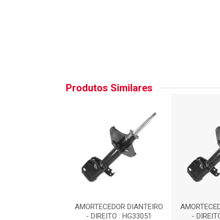
Produtos Similares
EDOR DIANTEIRO
AMORTECEDOR DIANTEIRO
AMORTECED
REITO : SP116
- DIREITO : HG33051
- DIREIT