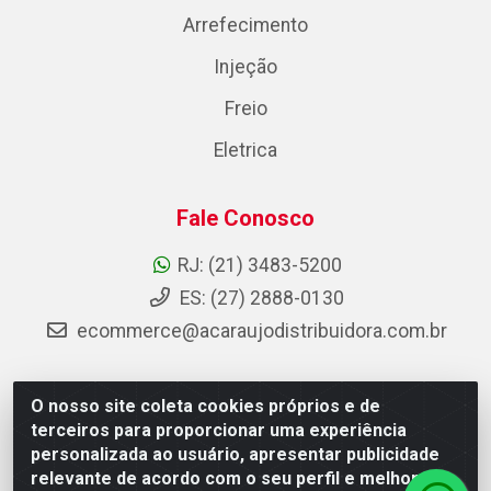
Arrefecimento
Injeção
Freio
Eletrica
Fale Conosco
RJ: (21) 3483-5200
ES: (27) 2888-0130
ecommerce@acaraujodistribuidora.com.br
O nosso site coleta cookies próprios e de
AC Araujo Distribuidora - Rua Carneiro de Campos, 42 -
terceiros para proporcionar uma experiência
São Cristóvão, Rio de Janeiro/RJ - CEP 20.920-410 -
personalizada ao usuário, apresentar publicidade
CNPJ 08.744.753/0003-85
relevante de acordo com o seu perfil e melhorar a