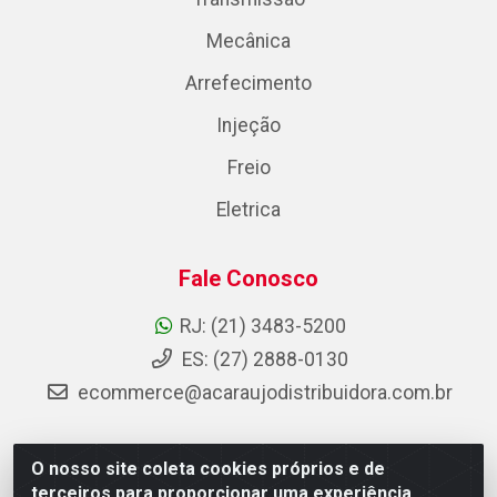
Mecânica
Arrefecimento
Injeção
Freio
Eletrica
Fale Conosco
RJ: (21) 3483-5200
ES: (27) 2888-0130
ecommerce@acaraujodistribuidora.com.br
O nosso site coleta cookies próprios e de
AC Araujo Distribuidora - Rua Carneiro de Campos, 42 -
terceiros para proporcionar uma experiência