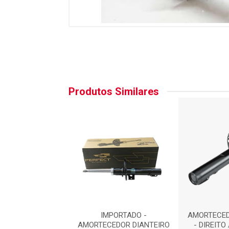
Produtos Similares
EDOR DIANTEIRO
IMPORTADO -
AMORTECED
TO / ESQUERDO :
AMORTECEDOR DIANTEIRO
- DIREITO