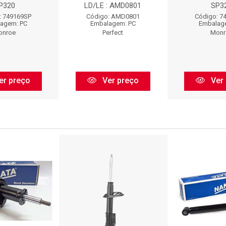
P320
LD/LE : AMD0801
SP3
: 749169SP
Código: AMD0801
Código: 7
agem: PC
Embalagem: PC
Embalag
onroe
Perfect
Monr
er preço
Ver preço
Ver 