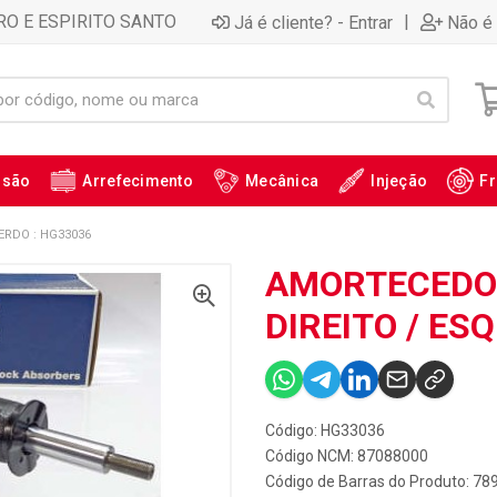
RO E ESPIRITO SANTO
|
Já é cliente? - Entrar
Não é 
ssão
Arrefecimento
Mecânica
Injeção
Fr
ERDO : HG33036
AMORTECEDOR
DIREITO / ES
Código: HG33036
Código NCM: 87088000
Código de Barras do Produto: 7