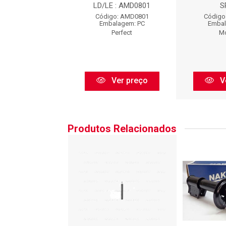
SP320
LD/LE : AMD0801
S
go: 749169SP
Código: AMD0801
Código
balagem: PC
Embalagem: PC
Embal
Monroe
Perfect
M
Ver preço
Ver preço
V
Produtos Relacionados