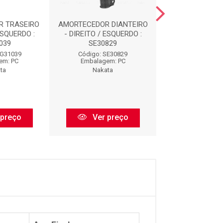
R TRASEIRO
AMORTECEDOR DIANTEIRO
AMORTECEDOR 
ESQUERDO :
- DIREITO / ESQUERDO :
- DIREITO / ES
039
SE30829
ARGENTINA : A
HG31039
Código: SE30829
Código: AC3
em: PC
Embalagem: PC
Embalagem:
ta
Nakata
Nakata
 preço
Ver preço
Ver pr