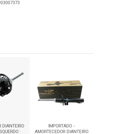
0903007373
 DIANTEIRO
IMPORTADO -
AMORTECEDOR D
ESQUERDO :
AMORTECEDOR DIANTEIRO
- DIREITO / ES