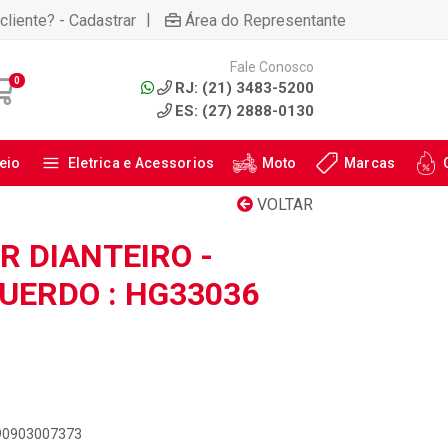
|
cliente? - Cadastrar
Área do Representante
Fale Conosco
0
RJ: (21) 3483-5200
ES: (27) 2888-0130
eio
Eletrica e Acessorios
Moto
Marcas
VOLTAR
 DIANTEIRO -
QUERDO : HG33036
890903007373