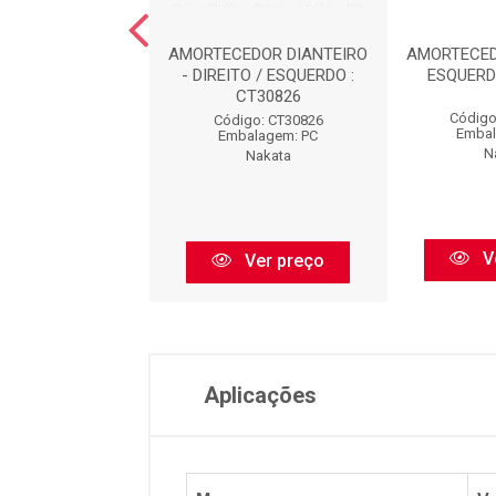
EDOR DIANTEIRO
AMORTECEDOR DIANTEIRO
AMORTECED
O / ESQUERDO -
- DIREITO / ESQUERDO :
ESQUERD
TINA : HG3...
CT30826
Código
igo: HG33017I
Código: CT30826
Embal
balagem: PC
Embalagem: PC
N
Nakata
Nakata
V
Ver preço
Ver preço
Aplicações