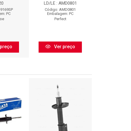
20
LD/LE : AMD0801
SP320
49169SP
Código: AMD0801
Código: 7491
em: PC
Embalagem: PC
Embalagem:
oe
Perfect
Monroe
preço
Ver preço
Ver pr