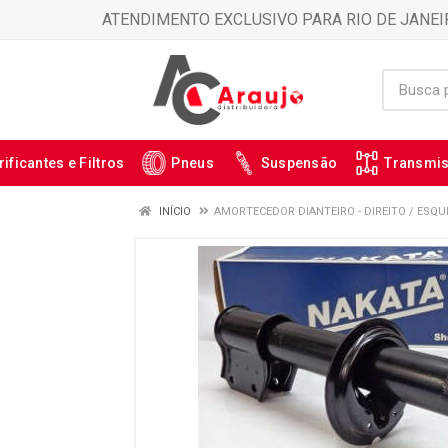
ATENDIMENTO EXCLUSIVO PARA RIO DE JANEI
rificantes e Filtros
Pneus
Suspensão
Transmi
INÍCIO
AMORTECEDOR DIANTEIRO - DIREITO / ESQU