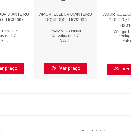
OR DIANTEIRO
AMORTECEDOR DIANTEIRO
AMORTECEDO
O : HG33004
ESQUERDO : HG33004
- DIREITO / 
HG31
: HG33004
Código: HG33004I
Código: 
agem: PC
Embalagem: PC
Embalag
akata
Nakata
Naka
er preço
Ver preço
Ver