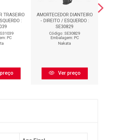
R TRASEIRO
AMORTECEDOR DIANTEIRO
AMORTECEDOR D
ESQUERDO :
- DIREITO / ESQUERDO :
- DIREITO / ES
039
SE30829
HG3303
HG31039
Código: SE30829
Código: HG3
em: PC
Embalagem: PC
Embalagem:
ta
Nakata
Nakata
 preço
Ver preço
Ver pr