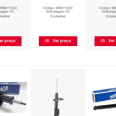
: MBB116GD
Código: MBB116GD
Código: M
agem: PC
Embalagem: PC
Embalag
lauber
Ecolauber
Ecola
er preço
Ver preço
Ver 