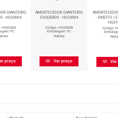
OR DIANTEIRO
AMORTECEDOR DIANTEIRO
AMORTECEDO
O : HG33004
ESQUERDO : HG33004
- DIREITO / 
HG31
: HG33004
Código: HG33004I
Código: 
agem: PC
Embalagem: PC
Embalag
akata
Nakata
Naka
er preço
Ver preço
Ver