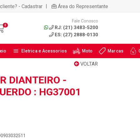
|
cliente? - Cadastrar
Área do Representante
Fale Conosco
0
RJ: (21) 3483-5200
ES: (27) 2888-0130
eio
Eletrica e Acessorios
Moto
Marcas
VOLTAR
 DIANTEIRO -
QUERDO : HG37001
890903032511