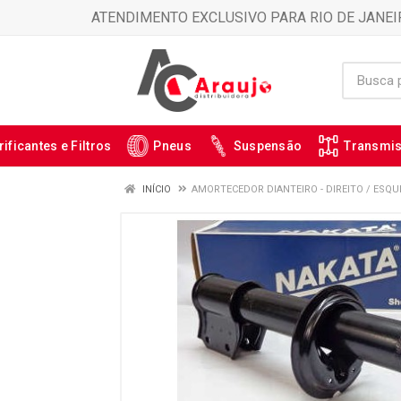
ATENDIMENTO EXCLUSIVO PARA RIO DE JANEI
rificantes e Filtros
Pneus
Suspensão
Transmi
INÍCIO
AMORTECEDOR DIANTEIRO - DIREITO / ESQU