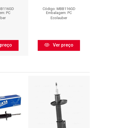
BB116GD
Código: MBB116GD
Código: MBB
em: PC
Embalagem: PC
Embalagem:
uber
Ecolauber
Ecolaube
preço
Ver preço
Ver pr