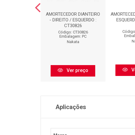
CEDOR TRASEIRO
AMORTECEDOR DIANTEIRO
AMORTECED
TO / ESQUERDO :
- DIREITO / ESQUERDO :
ESQUERD
HG31202
CT30826
Código
igo: HG31202
Código: CT30826
Embal
balagem: PC
Embalagem: PC
N
Nakata
Nakata
V
Ver preço
Ver preço
Aplicações