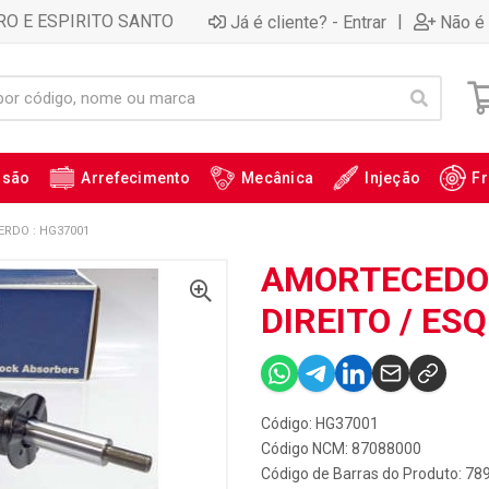
RO E ESPIRITO SANTO
|
Já é cliente? - Entrar
Não é 
ssão
Arrefecimento
Mecânica
Injeção
Fr
ERDO : HG37001
AMORTECEDOR
DIREITO / ES
Código: HG37001
Código NCM: 87088000
Código de Barras do Produto: 7