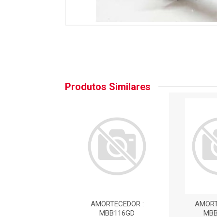
Produtos Similares
RTECEDOR :
AMORTECEDOR :
AMORT
BB116GD
MBB116GD
MBB