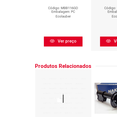
go: MBB116GD
Código: MBB116GD
Código
balagem: PC
Embalagem: PC
Embal
Ecolauber
Ecolauber
Eco
Ver preço
Ver preço
V
Produtos Relacionados