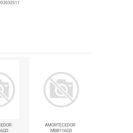
0903032511
EDOR :
AMORTECEDOR :
AMORTECED
16GD
MBB116GD
MBB116