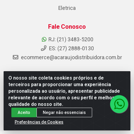
Eletrica
Fale Conosco
RJ: (21) 3483-5200
ES: (27) 2888-0130
ecommerce@acaraujodistribuidora.com.br
O nosso site coleta cookies próprios e de
AC Araujo Distribuidora - Rua Carneiro de Campos, 42 -
terceiros para proporcionar uma experiência
São Cristóvão, Rio de Janeiro/RJ - CEP 20.920-410 -
personalizada ao usuário, apresentar publicidade
CNPJ 08.744.753/0003-85
relevante de acordo com o seu perfil e melhorar a
qualidade do nosso site.
Aceito
Negar não essenciais
Preferências de Cookies