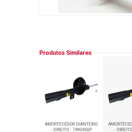
Produtos Similares
EDOR DIANTEIRO
AMORTECEDOR DIANTEIRO
AMORTECED
ITO : 749045SP
- DIREITO : 749045SP
- DIREIT