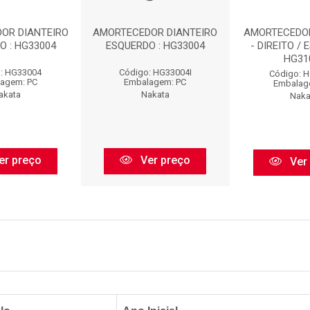
OR DIANTEIRO
AMORTECEDOR DIANTEIRO
AMORTECEDO
O : HG33004
ESQUERDO : HG33004
- DIREITO / 
HG31
: HG33004
Código: HG33004I
Código: 
agem: PC
Embalagem: PC
Embalag
akata
Nakata
Naka
er preço
Ver preço
Ver