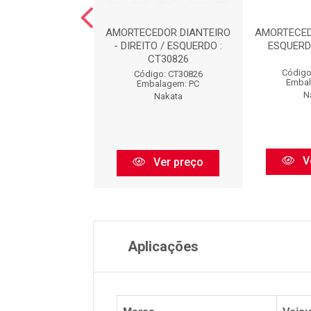
CEDOR TRASEIRO
AMORTECEDOR DIANTEIRO
AMORTECED
TO / ESQUERDO :
- DIREITO / ESQUERDO :
ESQUERD
HG31202
CT30826
Código
igo: HG31202
Código: CT30826
Embal
balagem: PC
Embalagem: PC
N
Nakata
Nakata
V
Ver preço
Ver preço
Aplicações