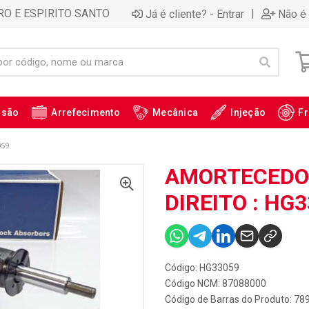
RO E ESPIRITO SANTO
|
Já é cliente? - Entrar
Não é 
ssão
Arrefecimento
Mecânica
Injeção
Fr
059
AMORTECEDOR
DIREITO : HG
Código: HG33059
Código NCM: 87088000
Código de Barras do Produto: 7