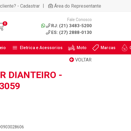
|
cliente? - Cadastrar
Área do Representante
Fale Conosco
0
RJ: (21) 3483-5200
ES: (27) 2888-0130
eio
Eletrica e Acessorios
Moto
Marcas
VOLTAR
 DIANTEIRO -
33059
890903028606