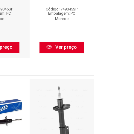
49045SP
Código: 749045SP
Código: 7490
em: PC
Embalagem: PC
Embalagem:
oe
Monroe
Monroe
preço
Ver preço
Ver pr