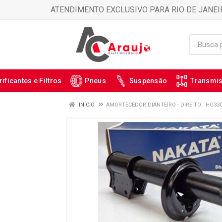
ATENDIMENTO EXCLUSIVO PARA RIO DE JANEI
rificantes e Filtros
Pneus
Suspensão
Transmi
INÍCIO
AMORTECEDOR DIANTEIRO - DIREITO : HG33