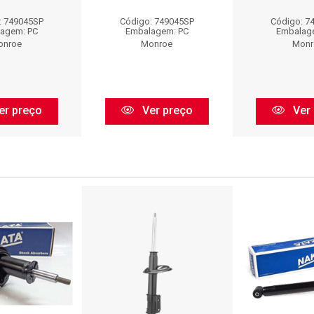
: 749045SP
Código: 749045SP
Código: 7
agem: PC
Embalagem: PC
Embalag
onroe
Monroe
Monr
er preço
Ver preço
Ver 