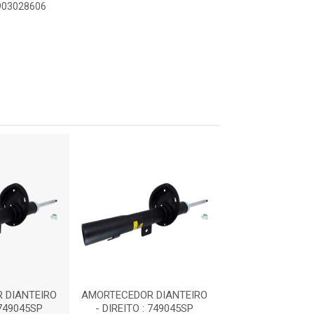
0903028606
 DIANTEIRO
AMORTECEDOR DIANTEIRO
AMORTECEDOR D
 749045SP
- DIREITO : 749045SP
- DIREITO : 7