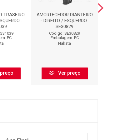
R TRASEIRO
AMORTECEDOR DIANTEIRO
AMORTECEDOR D
ESQUERDO :
- DIREITO / ESQUERDO :
- DIREITO / ES
039
SE30829
HG3303
HG31039
Código: SE30829
Código: HG3
em: PC
Embalagem: PC
Embalagem:
ta
Nakata
Nakata
 preço
Ver preço
Ver pr