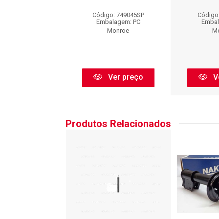
go: 749045SP
Código: 749045SP
Código
balagem: PC
Embalagem: PC
Embal
Monroe
Monroe
M
Ver preço
Ver preço
V
Produtos Relacionados