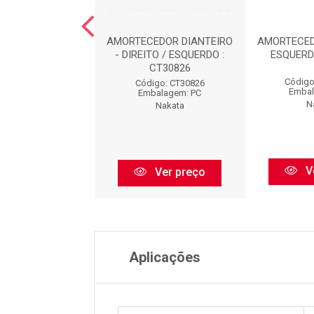
CEDOR TRASEIRO
AMORTECEDOR DIANTEIRO
AMORTECED
TO / ESQUERDO :
- DIREITO / ESQUERDO :
ESQUERD
HG31202
CT30826
Código
igo: HG31202
Código: CT30826
Embal
balagem: PC
Embalagem: PC
N
Nakata
Nakata
V
Ver preço
Ver preço
Aplicações