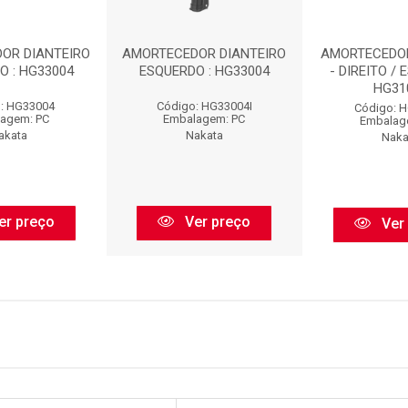
OR DIANTEIRO
AMORTECEDOR DIANTEIRO
AMORTECEDO
O : HG33004
ESQUERDO : HG33004
- DIREITO / 
HG31
: HG33004
Código: HG33004I
Código: 
agem: PC
Embalagem: PC
Embalag
akata
Nakata
Naka
er preço
Ver preço
Ver