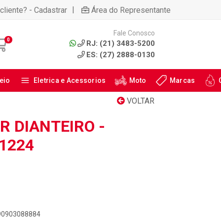
|
cliente? - Cadastrar
Área do Representante
Fale Conosco
0
RJ: (21) 3483-5200
ES: (27) 2888-0130
eio
Eletrica e Acessorios
Moto
Marcas
VOLTAR
 DIANTEIRO -
41224
890903088884