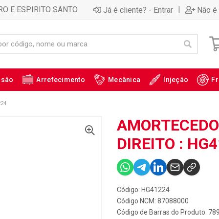
RO E ESPIRITO SANTO
|
Já é cliente? - Entrar
Não é 
ssão
Arrefecimento
Mecânica
Injeção
Fr
224
AMORTECEDOR
DIREITO : HG
Código: HG41224
Código NCM: 87088000
Código de Barras do Produto: 7