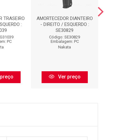
R TRASEIRO
AMORTECEDOR DIANTEIRO
AMORTECEDOR D
ESQUERDO :
- DIREITO / ESQUERDO :
- DIREITO / ES
039
SE30829
HG3303
HG31039
Código: SE30829
Código: HG3
em: PC
Embalagem: PC
Embalagem:
ta
Nakata
Nakata
 preço
Ver preço
Ver pr