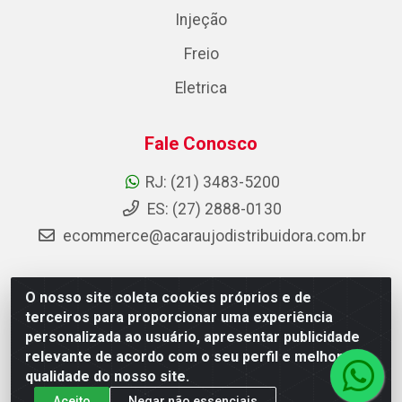
Injeção
Freio
Eletrica
Fale Conosco
RJ: (21) 3483-5200
ES: (27) 2888-0130
ecommerce@acaraujodistribuidora.com.br
O nosso site coleta cookies próprios e de
AC Araujo Distribuidora - Rua Carneiro de Campos, 42 -
terceiros para proporcionar uma experiência
São Cristóvão, Rio de Janeiro/RJ - CEP 20.920-410 -
personalizada ao usuário, apresentar publicidade
CNPJ 08.744.753/0003-85
relevante de acordo com o seu perfil e melhorar a
qualidade do nosso site.
Aceito
Negar não essenciais