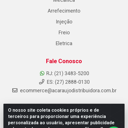
Mecânica
Arrefecimento
Injeção
Freio
Eletrica
Fale Conosco
RJ: (21) 3483-5200
ES: (27) 2888-0130
ecommerce@acaraujodistribuidora.com.br
O nosso site coleta cookies próprios e de
AC Araujo Distribuidora - Rua Carneiro de Campos, 42 -
terceiros para proporcionar uma experiência
São Cristóvão, Rio de Janeiro/RJ - CEP 20.920-410 -
personalizada ao usuário, apresentar publicidade
CNPJ 08.744.753/0003-85