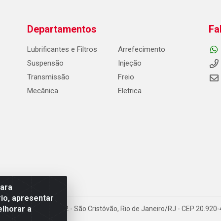
Departamentos
Fa
Lubrificantes e Filtros
Arrefecimento
Suspensão
Injeção
Transmissão
Freio
Mecânica
Eletrica
para
io, apresentar
elhorar a
Carneiro de Campos, 42 - São Cristóvão, Rio de Janeiro/RJ - CEP 20.92