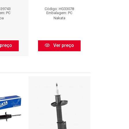
339743
Código: HG33078
Código: SP
em: PC
Embalagem: PC
Embalagem:
ba
Nakata
Monroe
preço
Ver preço
Ver pr