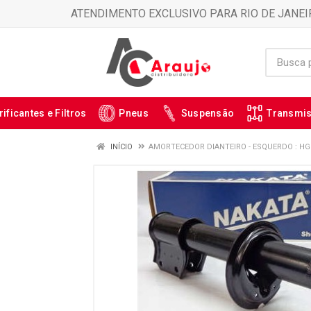
ATENDIMENTO EXCLUSIVO PARA RIO DE JANEI
rificantes e Filtros
Pneus
Suspensão
Transmi
INÍCIO
AMORTECEDOR DIANTEIRO - ESQUERDO : HG