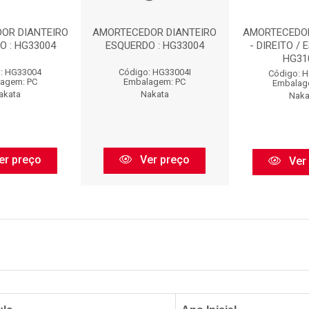
OR DIANTEIRO
AMORTECEDOR DIANTEIRO
AMORTECEDO
O : HG33004
ESQUERDO : HG33004
- DIREITO / 
HG31
: HG33004
Código: HG33004I
Código: 
agem: PC
Embalagem: PC
Embalag
akata
Nakata
Naka
er preço
Ver preço
Ver