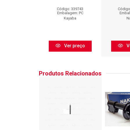
digo: SP991
Código: 339743
Código
balagem: PC
Embalagem: PC
Embal
Monroe
Kayaba
N
Ver preço
Ver preço
V
Produtos Relacionados