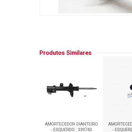
Produtos Similares
EDOR DIANTEIRO
AMORTECEDOR DIANTEIRO
AMORTECED
REITO : SP991
- ESQUERDO : 339743
- ESQUER