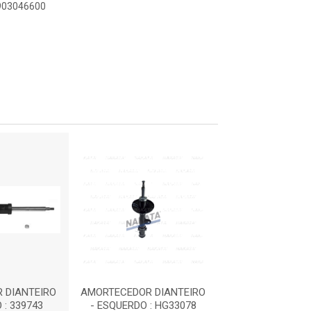
0903046600
 DIANTEIRO
AMORTECEDOR DIANTEIRO
AMORTECEDOR D
 : 339743
- ESQUERDO : HG33078
- DIREITO : 