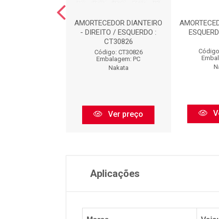
CEDOR TRASEIRO
AMORTECEDOR DIANTEIRO
AMORTECED
TO / ESQUERDO :
- DIREITO / ESQUERDO :
ESQUERD
HG31202
CT30826
Código
igo: HG31202
Código: CT30826
Embal
balagem: PC
Embalagem: PC
N
Nakata
Nakata
V
Ver preço
Ver preço
Aplicações