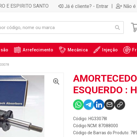
RO E ESPIRITO SANTO
|
Já é cliente? - Entrar
Não é 
ssão
Arrefecimento
Mecânica
Injeção
Fr
33078
AMORTECEDOR
ESQUERDO : 
Código: HG33078I
Código NCM: 87088000
Código de Barras do Produto: 7