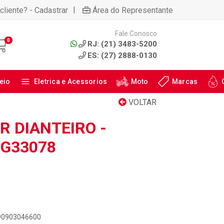
|
cliente? - Cadastrar
Área do Representante
Fale Conosco
0
RJ: (21) 3483-5200
ES: (27) 2888-0130
eio
Eletrica e Acessorios
Moto
Marcas
VOLTAR
 DIANTEIRO -
HG33078
890903046600