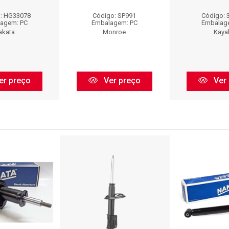
: HG33078
Código: SP991
Código: 
agem: PC
Embalagem: PC
Embalag
akata
Monroe
Kaya
er preço
Ver preço
Ver 