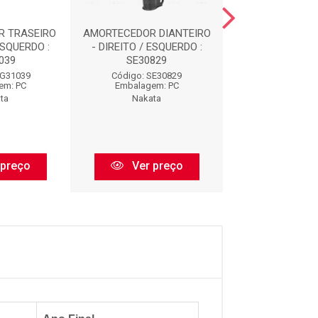
R TRASEIRO
AMORTECEDOR DIANTEIRO
AMORTECEDOR D
ESQUERDO :
- DIREITO / ESQUERDO :
- DIREITO / ES
039
SE30829
HG3303
HG31039
Código: SE30829
Código: HG3
em: PC
Embalagem: PC
Embalagem:
ta
Nakata
Nakata
 preço
Ver preço
Ver pr