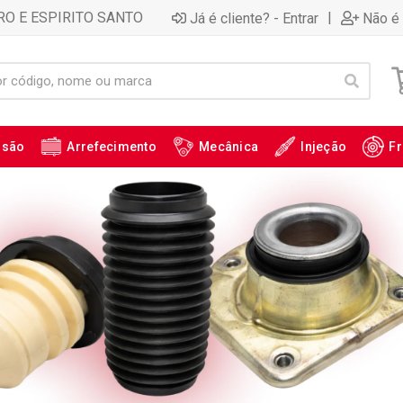
RO E ESPIRITO SANTO
|
Já é cliente? - Entrar
Não é 
ssão
Arrefecimento
Mecânica
Injeção
Fr