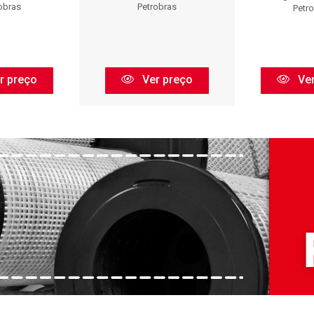
obras
Petrobras
Petr
r preço
Ver preço
Ver