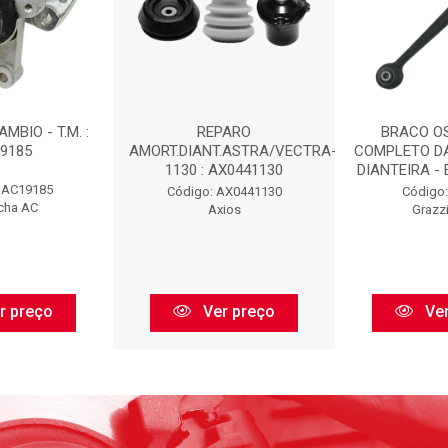
MBIO - T.M. :
REPARO
BRACO O
9185
AMORT.DIANT.ASTRA/VECTRA-
COMPLETO D
1130 : AX0441130
DIANTEIRA - 
 AC19185
Código: AX0441130
Código:
cha AC
Axios
Grazz
r preço
Ver preço
Ver