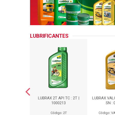
LUBRIFICANTES
M4 SAE 90 :
LUBRAX 2T API TC : 2T |
LUBRAX VAL
M490
1000213
SN :
: TRM490
Código: 2T
Código: 