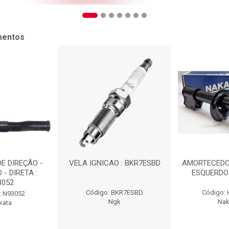
mentos
E DIREÇÃO -
VELA IGNICAO : BKR7ESBD
AMORTECEDO
 - DIRETA :
ESQUERDO 
3052
Código: BKR7ESBD
Código:
: N93052
Ngk
Nak
kata