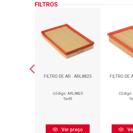
FILTROS
BRIFICANTE :
FILTRO DE AR : ARL8825
FILTRO DE 
L565
: PSL565
Código: ARL8825
Código:
ecfil
Tecfil
Te
r preço
Ver preço
Ve