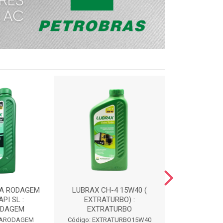
TA RODAGEM
LUBRAX CH-4 15W40 (
LUBRAX ATF 
PI SL :
EXTRATURBO) :
OH5
ODAGEM
EXTRATURBO
Código: 
LTARODAGEM
Código: EXTRATURBO15W40