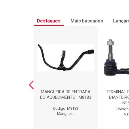
Destaques
Mais buscados
Lança
CNO SL 15W40
MANGUEIRA DE ENTRADA
TERMINAL D
24F1L
DO AQUECIMENTO : M8183
DIANTEIRO
N9
TECNO15W40
Código: M8183
Código
robras
Mangueira
Na