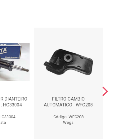
R DIANTEIRO
FILTRO CAMBIO
CX DO 
: HG33004
AUTOMATICO : WFC208
TORO/COMPAS
 HG33004
Código: WFC208
Código:
ata
Wega
Borrac