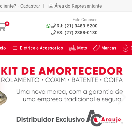
|
cliente? - Cadastrar
Área do Representante
Fale Conosco
0
RJ: (21) 3483-5200
ES: (27) 2888-0130
eio
Eletrica e Acessorios
Moto
Marcas