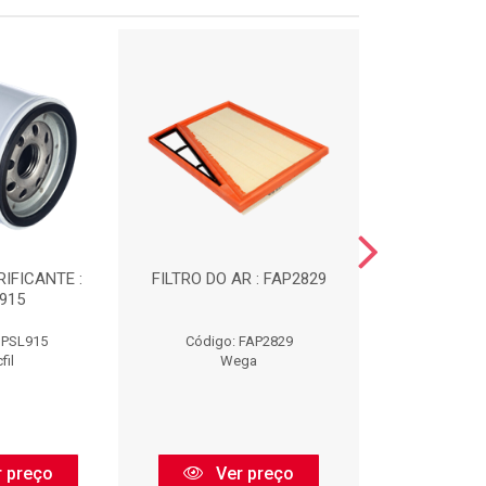
RIFICANTE :
FILTRO DO AR : FAP2829
FILTRO DE OLE
915
JFO0
 PSL915
Código: FAP2829
Código: 
fil
Wega
We
 preço
Ver preço
Ver