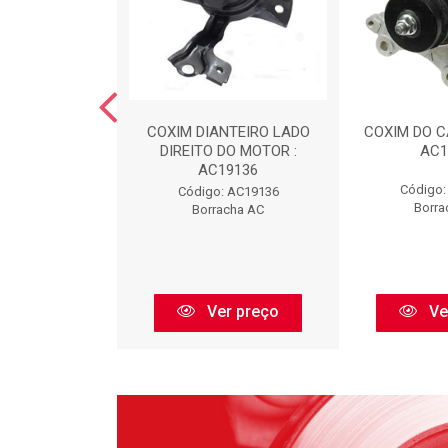
LA : FIAT1907
COXIM DIANTEIRO LADO
COXIM DO CA
DIREITO DO MOTOR :
AC1
AC19136
 FIAT1907
Código:
Código: AC19136
dumel
Borra
Borracha AC
r preço
Ver preço
Ve