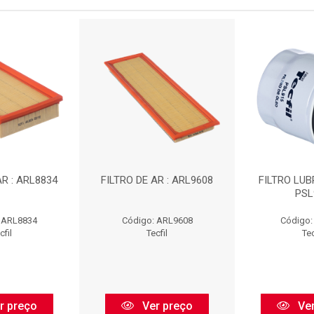
AR : ARL8834
FILTRO DE AR : ARL9608
FILTRO LUB
PSL
 ARL8834
Código: ARL9608
Código:
cfil
Tecfil
Tec
r preço
Ver preço
Ver