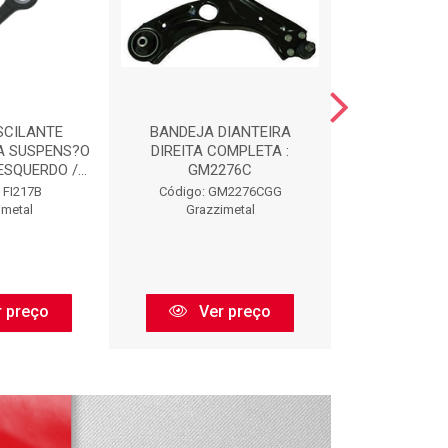
SCILANTE
BANDEJA DIANTEIRA
REPARO DO A
A SUSPENS?O
DIREITA COMPLETA :
DIANTEIRO
ESQUERDO /...
GM2276C
Código:
 FI217B
Código: GM2276CGG
Kit Amort
imetal
Grazzimetal
 preço
Ver preço
Ver