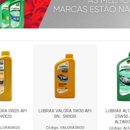
ORA 0W20 API
LUBRAX VALORA 5W30 API
LUBRAX AL
 0WX20
SN : 5WX30
25W50 A
ALTAR
VALORA0W20
Código: VALORA5W30
Código: A