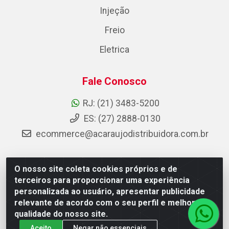
Injeção
Freio
Eletrica
Fale Conosco
RJ: (21) 3483-5200
ES: (27) 2888-0130
ecommerce@acaraujodistribuidora.com.br
O nosso site coleta cookies próprios e de
AC Araujo Distribuidora - Rua Carneiro de Campos, 42 -
terceiros para proporcionar uma experiência
São Cristóvão, Rio de Janeiro/RJ - CEP 20.920-410 -
personalizada ao usuário, apresentar publicidade
CNPJ 08.744.753/0003-85
relevante de acordo com o seu perfil e melhorar a
qualidade do nosso site.
Aceito
Negar não essenciais