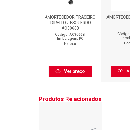
CEDOR TRASEIRO
AMORTECEDOR TRASEIRO
AMORTECED
TO / ESQUERDO :
- DIREITO / ESQUERDO :
AC30668
AC30668
Código
igo: AC30668
Código: AC30668I
Embal
balagem: PC
Embalagem: PC
Eco
Nakata
Nakata
V
Ver preço
Ver preço
Produtos Relacionados