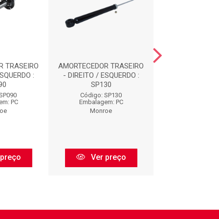
R TRASEIRO
AMORTECEDOR TRASEIRO
AMORTECEDOR D
ESQUERDO :
- DIREITO / ESQUERDO :
16498
90
SP130
Código: 16
 SP090
Código: SP130
Embalagem:
em: PC
Embalagem: PC
Monroe
oe
Monroe
Ver pr
 preço
Ver preço