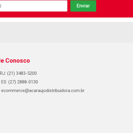
le Conosco
RJ: (21) 3483-5200
ES: (27) 2888-0130
ecommerce@acaraujodistribuidora.com.br