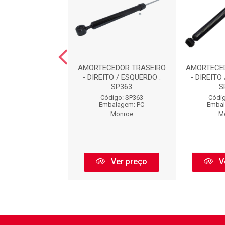
CEDOR TRASEIRO
AMORTECEDOR TRASEIRO
AMORTECE
TO / ESQUERDO :
- DIREITO / ESQUERDO :
- DIREITO
SP038
SP363
S
digo: SP038
Código: SP363
Códig
balagem: PC
Embalagem: PC
Embal
Monroe
Monroe
M
Ver preço
Ver preço
V