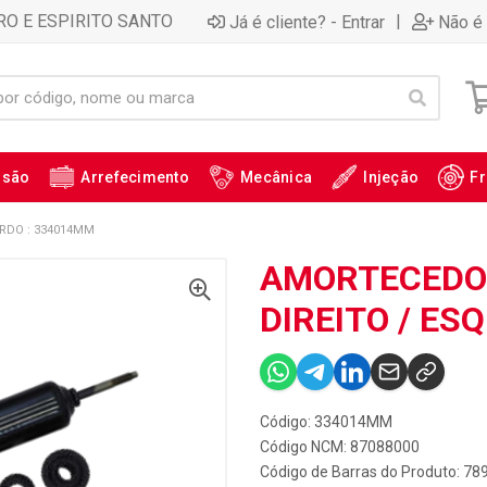
RO E ESPIRITO SANTO
|
Já é cliente? - Entrar
Não é 
ssão
Arrefecimento
Mecânica
Injeção
Fr
ERDO : 334014MM
AMORTECEDOR
DIREITO / ES
Código: 334014MM
Código NCM: 87088000
Código de Barras do Produto: 7