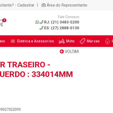
|
cliente? - Cadastrar
Área do Representante
Fale Conosco
0
RJ: (21) 3483-5200
ES: (27) 2888-0130
eio
Eletrica e Acessorios
Moto
Marcas
VOLTAR
 TRASEIRO -
QUERDO : 334014MM
899027352093