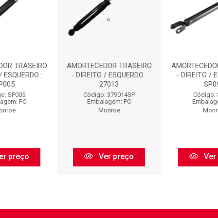
DOR TRASEIRO
AMORTECEDOR TRASEIRO
AMORTECEDO
 / ESQUERDO :
- DIREITO / ESQUERDO :
- DIREITO / 
P005
27013
SP0
o: SP005
Código: 379014SP
Código:
agem: PC
Embalagem: PC
Embalag
onroe
Monroe
Monr
er preço
Ver preço
Ver