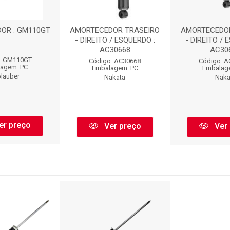
OR : GM110GT
AMORTECEDOR TRASEIRO
AMORTECEDOR
- DIREITO / ESQUERDO :
- DIREITO / 
AC30668
AC30
: GM110GT
Código: AC30668
Código: A
agem: PC
Embalagem: PC
Embalag
lauber
Nakata
Naka
er preço
Ver preço
Ver 