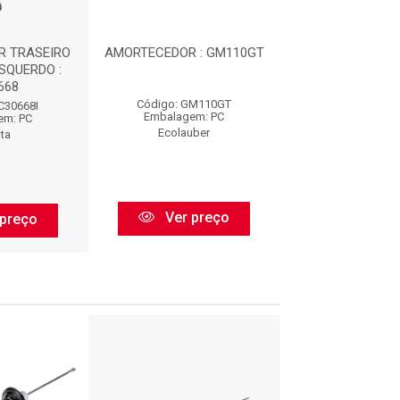
 TRASEIRO
AMORTECEDOR : GM110GT
AMORTECEDOR T
ESQUERDO :
- DIREITO / ES
668
AC3066
Código: GM110GT
C30668I
Código: AC3
Embalagem: PC
em: PC
Embalagem:
Ecolauber
ta
Nakata
Ver preço
preço
Ver pr