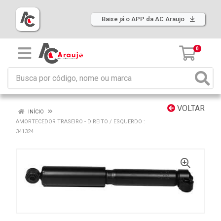
Baixe já o APP da AC Araujo
0
VOLTAR
INÍCIO
AMORTECEDOR TRASEIRO - DIREITO / ESQUERDO :
341324