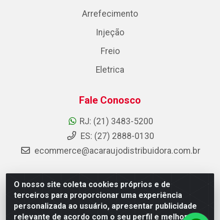
Arrefecimento
Injeção
Freio
Eletrica
Fale Conosco
RJ: (21) 3483-5200
ES: (27) 2888-0130
ecommerce@acaraujodistribuidora.com.br
O nosso site coleta cookies próprios e de
AC Araujo Distribuidora - Rua Carneiro de Campos, 42 -
terceiros para proporcionar uma experiência
São Cristóvão, Rio de Janeiro/RJ - CEP 20.920-410 -
personalizada ao usuário, apresentar publicidade
CNPJ 08.744.753/0003-85
relevante de acordo com o seu perfil e melhorar a