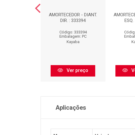
EDOR DIANTEIRO
AMORTECEDOR - DIANT.
AMORTECE
UERDO : 339032
DIR. : 333394
ESQ. 
digo: 339032
Código: 333394
Códig
balagem: PC
Embalagem: PC
Embal
Kayaba
Kayaba
K
Ver preço
Ver preço
V
Aplicações