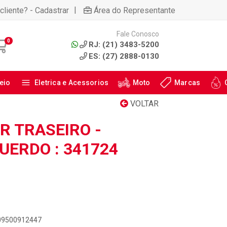
|
cliente? - Cadastrar
Área do Representante
Fale Conosco
0
RJ: (21) 3483-5200
ES: (27) 2888-0130
eio
Eletrica e Acessorios
Moto
Marcas
VOLTAR
 TRASEIRO -
QUERDO : 341724
909500912447