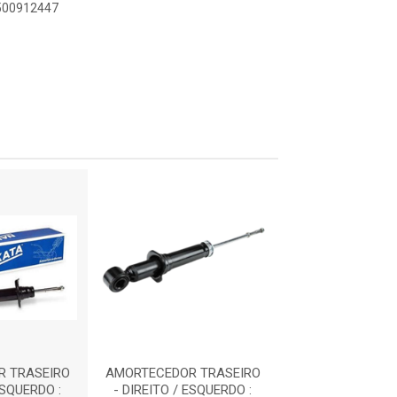
9500912447
 TRASEIRO
AMORTECEDOR TRASEIRO
AMORTECE
ESQUERDO :
- DIREITO / ESQUERDO :
PRESSURIZADO- 