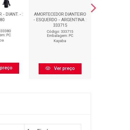
 DIANT. - :
AMORTECEDOR DIANTEIRO
AMORTECEDOR - 
80
- ESQUERDO - ARGENTINA :
334368
333715
333380
Código: 33
Código: 333715
em: PC
Embalagem:
Embalagem: PC
ba
Kayaba
Kayaba
 preço
Ver pr
Ver preço