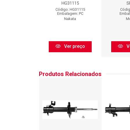
: 44485G
HG31115
S
igo: 44485G
Código: HG31115
Códig
balagem: PC
Embalagem: PC
Embal
Corven
Nakata
M
Ver preço
Ver preço
V
Produtos Relacionados