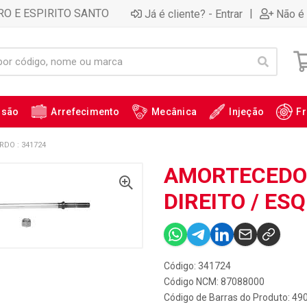
RO E ESPIRITO SANTO
|
Já é cliente? - Entrar
Não é 
ssão
Arrefecimento
Mecânica
Injeção
Fr
RDO : 341724
AMORTECEDOR
DIREITO / ES
Código: 341724
Código NCM: 87088000
Código de Barras do Produto: 4