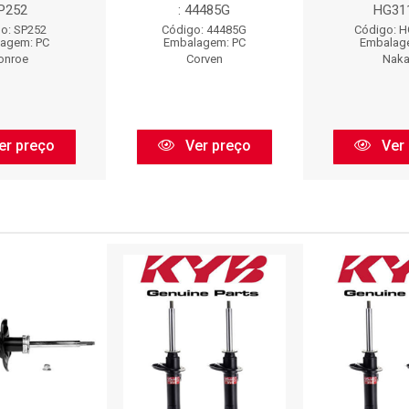
P252
: 44485G
HG31
o: SP252
Código: 44485G
Código: 
agem: PC
Embalagem: PC
Embalag
onroe
Corven
Naka
er preço
Ver preço
Ver 