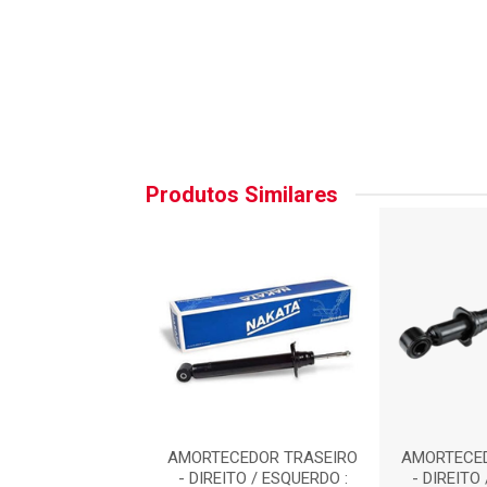
Produtos Similares
ORTECEDOR
AMORTECEDOR TRASEIRO
AMORTECED
IZADO- TRASEIRO
- DIREITO / ESQUERDO :
- DIREITO