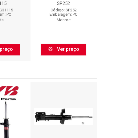
115
SP252
: 44485
HG31115
Código: SP252
Código: 44
em: PC
Embalagem: PC
Embalagem:
ta
Monroe
Corven
preço
Ver preço
Ver pr