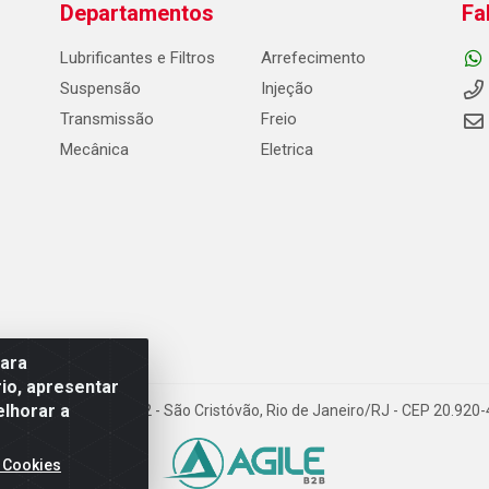
Departamentos
Fa
Lubrificantes e Filtros
Arrefecimento
Suspensão
Injeção
Transmissão
Freio
Mecânica
Eletrica
para
io, apresentar
elhorar a
Carneiro de Campos, 42 - São Cristóvão, Rio de Janeiro/RJ - CEP 20.92
 Cookies