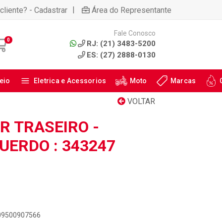
|
cliente? - Cadastrar
Área do Representante
Fale Conosco
0
RJ: (21) 3483-5200
ES: (27) 2888-0130
eio
Eletrica e Acessorios
Moto
Marcas
VOLTAR
 TRASEIRO -
QUERDO : 343247
909500907566