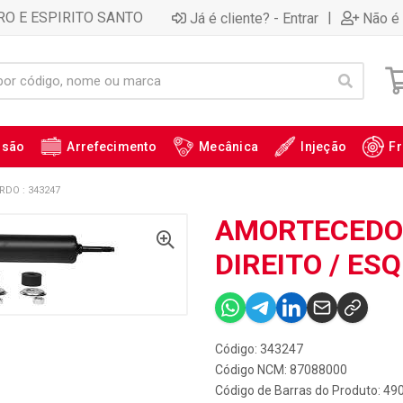
RO E ESPIRITO SANTO
|
Já é cliente? - Entrar
Não é 
ssão
Arrefecimento
Mecânica
Injeção
Fr
RDO : 343247
AMORTECEDOR
DIREITO / ES
Código: 343247
Código NCM: 87088000
Código de Barras do Produto: 4