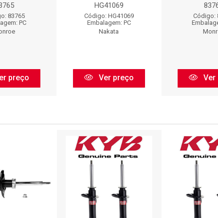
3765
HG41069
837
o: 83765
Código: HG41069
Código:
agem: PC
Embalagem: PC
Embalag
onroe
Nakata
Monr
er preço
Ver preço
Ver 