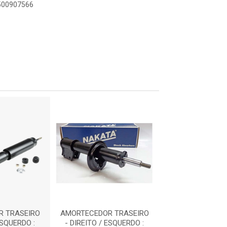
9500907566
 TRASEIRO
AMORTECEDOR TRASEIRO
AMORTECEDOR T
ESQUERDO :
- DIREITO / ESQUERDO :
- DIREITO / ES