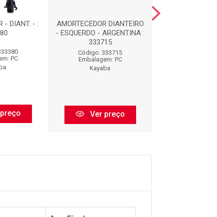
 DIANT. - :
AMORTECEDOR DIANTEIRO
AMORTECEDOR - 
80
- ESQUERDO - ARGENTINA :
334368
333715
333380
Código: 33
Código: 333715
em: PC
Embalagem:
Embalagem: PC
ba
Kayaba
Kayaba
 preço
Ver pr
Ver preço