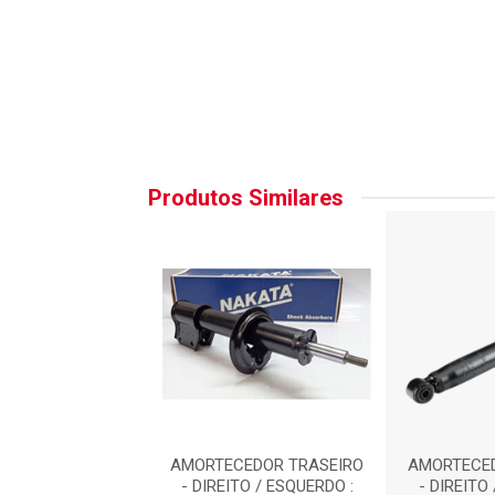
Produtos Similares
CEDOR TRASEIRO
AMORTECEDOR TRASEIRO
AMORTECED
TO / ESQUERDO :
- DIREITO / ESQUERDO :
- DIREITO