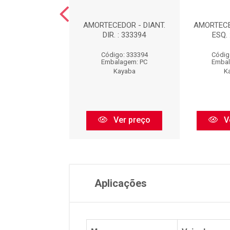
EDOR DIANTEIRO
AMORTECEDOR - DIANT.
AMORTECE
UERDO : 339032
DIR. : 333394
ESQ. 
digo: 339032
Código: 333394
Códig
balagem: PC
Embalagem: PC
Embal
Kayaba
Kayaba
K
Ver preço
Ver preço
V
Aplicações