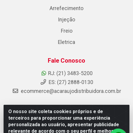
Arrefecimento
Injeção
Freio
Eletrica
Fale Conosco
RJ: (21) 3483-5200
ES: (27) 2888-0130
ecommerce@acaraujodistribuidora.com.br
O nosso site coleta cookies próprios e de
AC Araujo Distribuidora - Rua Carneiro de Campos, 42 -
terceiros para proporcionar uma experiência
São Cristóvão, Rio de Janeiro/RJ - CEP 20.920-410 -
personalizada ao usuário, apresentar publicidade
CNPJ 08.744.753/0003-85
relevante de acordo com o seu perfil e melhorar a