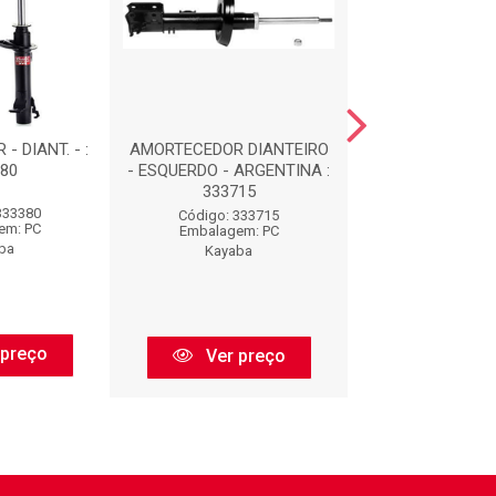
 DIANT. - :
AMORTECEDOR DIANTEIRO
AMORTECEDOR - 
80
- ESQUERDO - ARGENTINA :
334368
333715
333380
Código: 33
Código: 333715
em: PC
Embalagem:
Embalagem: PC
ba
Kayaba
Kayaba
 preço
Ver pr
Ver preço