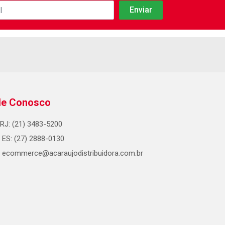
le Conosco
RJ: (21) 3483-5200
ES: (27) 2888-0130
ecommerce@acaraujodistribuidora.com.br