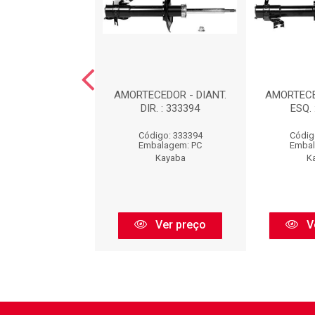
EDOR DIANTEIRO
AMORTECEDOR - DIANT.
AMORTECE
UERDO : 339032
DIR. : 333394
ESQ. 
digo: 339032
Código: 333394
Códig
balagem: PC
Embalagem: PC
Embal
Kayaba
Kayaba
K
Ver preço
Ver preço
V