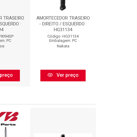
 TRASEIRO
AMORTECEDOR TRASEIRO
AMORTECEDOR T
ESQUERDO :
- DIREITO / ESQUERDO :
- DIREITO / ES
94
HG31134
27094
79094SP
Código: HG31134
Código: 3790
em: PC
Embalagem: PC
Embalagem:
oe
Nakata
Monroe
preço
Ver preço
Ver pr