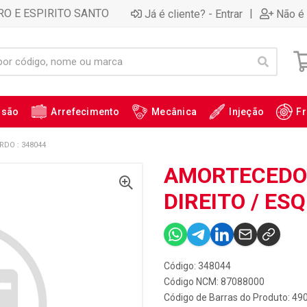
RO E ESPIRITO SANTO
|
Já é cliente? - Entrar
Não é 
ssão
Arrefecimento
Mecânica
Injeção
Fr
RDO : 348044
AMORTECEDOR
DIREITO / ES
Código: 348044
Código NCM: 87088000
Código de Barras do Produto: 4