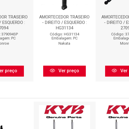
OR TRASEIRO
AMORTECEDOR TRASEIRO
AMORTECEDOR
 / ESQUERDO :
- DIREITO / ESQUERDO :
- DIREITO / 
7094
HG31134
270
: 379094SP
Código: HG31134
Código: 3
agem: PC
Embalagem: PC
Embalag
onroe
Nakata
Monr
er preço
Ver preço
Ver 