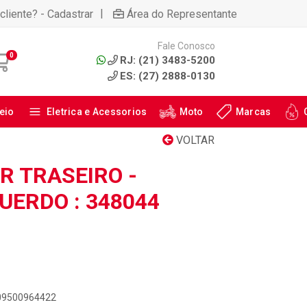
|
cliente? - Cadastrar
Área do Representante
Fale Conosco
0
RJ: (21) 3483-5200
ES: (27) 2888-0130
eio
Eletrica e Acessorios
Moto
Marcas
VOLTAR
 TRASEIRO -
QUERDO : 348044
909500964422