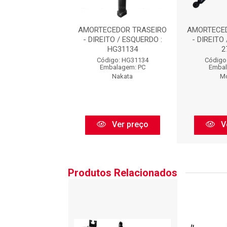
CEDOR TRASEIRO
AMORTECEDOR TRASEIRO
AMORTECED
TO / ESQUERDO :
- DIREITO / ESQUERDO :
- DIREITO
27094
HG31134
2
go: 379094SP
Código: HG31134
Código
balagem: PC
Embalagem: PC
Embal
Monroe
Nakata
M
Ver preço
Ver preço
V
Produtos Relacionados